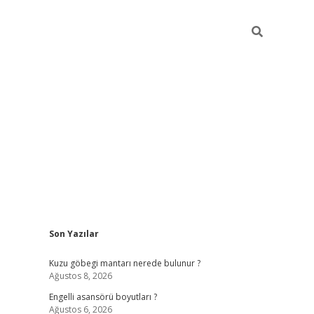
Sidebar
Son Yazılar
https://ele
Kuzu göbegi mantarı nerede bulunur ?
Ağustos 8, 2026
Engelli asansörü boyutları ?
Ağustos 6, 2026