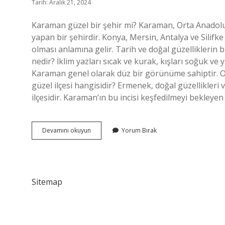
Tarih: Aralık 21, 2024
Karaman güzel bir şehir mi? Karaman, Orta Anadolu bö
yapan bir şehirdir. Konya, Mersin, Antalya ve Silifke i
olması anlamına gelir. Tarih ve doğal güzelliklerin 
nedir? İklim yazları sıcak ve kurak, kışları soğuk ve 
Karaman genel olarak düz bir görünüme sahiptir. O
güzel ilçesi hangisidir? Ermenek, doğal güzellikleri
ilçesidir. Karaman’ın bu incisi keşfedilmeyi bekleyen 
Karaman
Devamını okuyun
Yorum Bırak
Yaşamak
Için
Nasıl
Bir
Yer
Sitemap