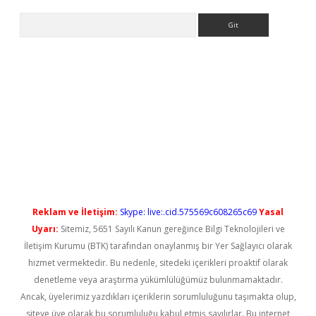
Arama
ps://elexbetgiris.org/
betbox
betexper bahis
Reklam ve İletişim:
Skype: live:.cid.575569c608265c69
Yasal
Uyarı:
Sitemiz, 5651 Sayılı Kanun gereğince Bilgi Teknolojileri ve
İletişim Kurumu (BTK) tarafından onaylanmış bir Yer Sağlayıcı olarak
hizmet vermektedir. Bu nedenle, sitedeki içerikleri proaktif olarak
denetleme veya araştırma yükümlülüğümüz bulunmamaktadır.
Ancak, üyelerimiz yazdıkları içeriklerin sorumluluğunu taşımakta olup,
siteye üye olarak bu sorumluluğu kabul etmiş sayılırlar. Bu internet