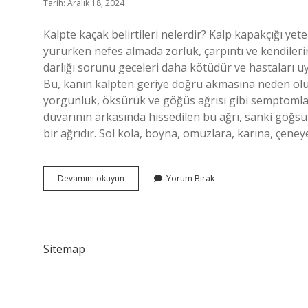
Tarih: Aralık 18, 2024
Kalpte kaçak belirtileri nelerdir? Kalp kapakçığı yete
yürürken nefes almada zorluk, çarpıntı ve kendileri
darlığı sorunu geceleri daha kötüdür ve hastaları u
Bu, kanın kalpten geriye doğru akmasına neden olur v
yorgunluk, öksürük ve göğüs ağrısı gibi semptomlara
duvarının arkasında hissedilen bu ağrı, sanki göğsü
bir ağrıdır. Sol kola, boyna, omuzlara, karına, çeneye 
Kalpte
Devamını okuyun
Yorum Bırak
Kaçak
Nasıl
Anlaşılır
Sitemap