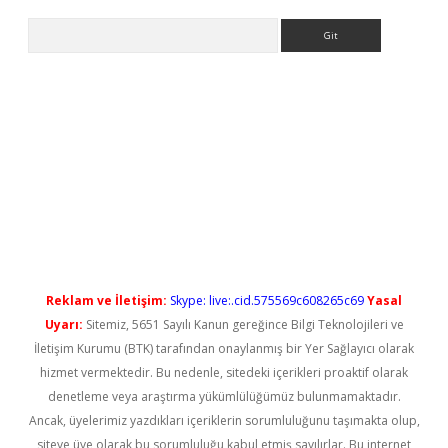
Arama
ps://elexbetgiris.org/
betbox
betexper bahis
Reklam ve İletişim:
Skype: live:.cid.575569c608265c69
Yasal
Uyarı:
Sitemiz, 5651 Sayılı Kanun gereğince Bilgi Teknolojileri ve
İletişim Kurumu (BTK) tarafından onaylanmış bir Yer Sağlayıcı olarak
hizmet vermektedir. Bu nedenle, sitedeki içerikleri proaktif olarak
denetleme veya araştırma yükümlülüğümüz bulunmamaktadır.
Ancak, üyelerimiz yazdıkları içeriklerin sorumluluğunu taşımakta olup,
siteye üye olarak bu sorumluluğu kabul etmiş sayılırlar. Bu internet