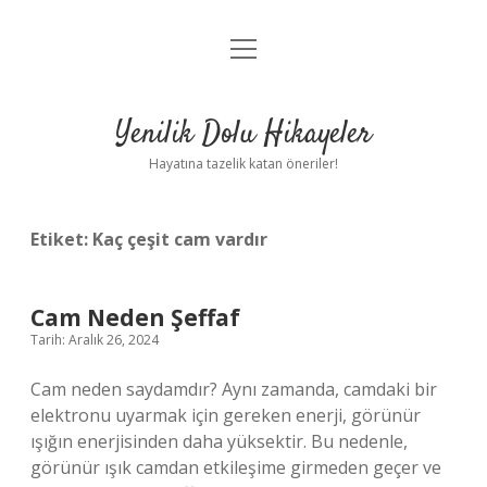
menüyü
Anasayfa
aç
Gizlilik Politikası
Yenilik Dolu Hikayeler
Yasal Uyarı
Hayatına tazelik katan öneriler!
Hakkımızda
Etiket:
Kaç çeşit cam vardır
Cam Neden Şeffaf
Tarih: Aralık 26, 2024
Cam neden saydamdır? Aynı zamanda, camdaki bir
elektronu uyarmak için gereken enerji, görünür
ışığın enerjisinden daha yüksektir. Bu nedenle,
görünür ışık camdan etkileşime girmeden geçer ve