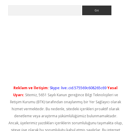
Arama
tps://elexbetgiris.org/
betbox
betexper bahis
Reklam ve İletişim:
Skype: live:.cid.575569c608265c69
Yasal
Uyarı:
Sitemiz, 5651 Sayılı Kanun gereğince Bilgi Teknolojileri ve
İletişim Kurumu (BTK) tarafından onaylanmış bir Yer Sağlayıcı olarak
hizmet vermektedir. Bu nedenle, sitedeki içerikleri proaktif olarak
denetleme veya araştırma yükümlülüğümüz bulunmamaktadır.
Ancak, üyelerimiz yazdıkları içeriklerin sorumluluğunu taşımakta olup,
siteye üye olarak bu sorumluluğu kabul etmiş sayılırlar. Bu internet