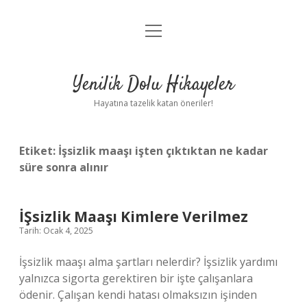
menüyü
Anasayfa
aç
Gizlilik Politikası
Yenilik Dolu Hikayeler
Yasal Uyarı
Hayatına tazelik katan öneriler!
Hakkımızda
Etiket:
İşsizlik maaşı işten çıktıktan ne kadar
süre sonra alınır
İŞsizlik Maaşı Kimlere Verilmez
Tarih: Ocak 4, 2025
İşsizlik maaşı alma şartları nelerdir? İşsizlik yardımı
yalnızca sigorta gerektiren bir işte çalışanlara
ödenir. Çalışan kendi hatası olmaksızın işinden