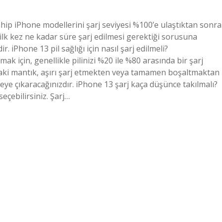
sahip iPhone modellerini şarj seviyesi %100’e ulaştıktan sonra
lk kez ne kadar süre şarj edilmesi gerektiği sorusuna
. iPhone 13 pil sağlığı için nasıl şarj edilmeli?
k için, genellikle pilinizi %20 ile %80 arasında bir şarj
daki mantık, aşırı şarj etmekten veya tamamen boşaltmaktan
ye çıkaracağınızdır. iPhone 13 şarj kaça düşünce takılmalı?
seçebilirsiniz. Şarj…