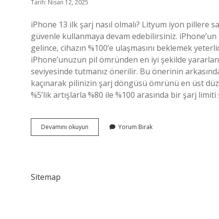
Tarih: Nisan 12, 2025
iPhone 13 ilk şarj nasıl olmalı? Lityum iyon pillere 
güvenle kullanmaya devam edebilirsiniz. iPhone’un i
gelince, cihazın %100’e ulaşmasını beklemek yeterlidir
iPhone’unuzun pil ömründen en iyi şekilde yararlanma
seviyesinde tutmanız önerilir. Bu önerinin arkasın
kaçınarak pilinizin şarj döngüsü ömrünü en üst düze
%5’lik artışlarla %80 ile %100 arasında bir şarj limiti 
Yeni
Devamını okuyun
Yorum Bırak
Iphone
13
Nasıl
Şarj
Edilmeli
Sitemap