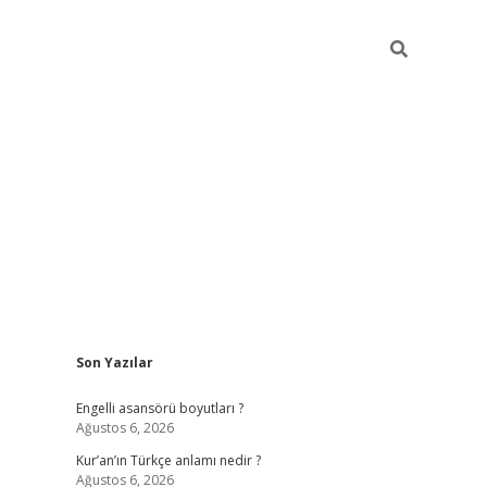
Sidebar
Son Yazılar
https://ele
Engelli asansörü boyutları ?
Ağustos 6, 2026
Kur’an’ın Türkçe anlamı nedir ?
Ağustos 6, 2026