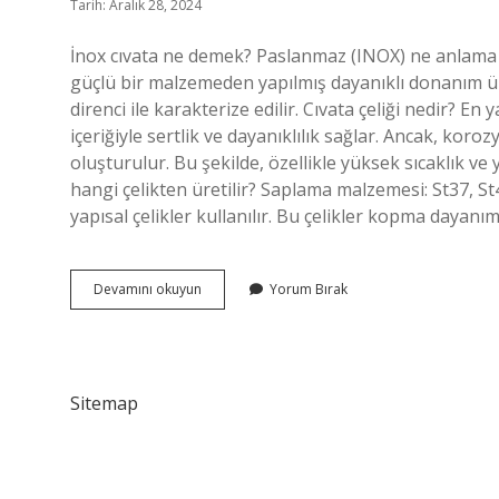
Tarih: Aralık 28, 2024
İnox cıvata ne demek? Paslanmaz (INOX) ne anlama g
güçlü bir malzemeden yapılmış dayanıklı donanım ürü
direnci ile karakterize edilir. Cıvata çeliği nedir? E
içeriğiyle sertlik ve dayanıklılık sağlar. Ancak, koroz
oluşturulur. Bu şekilde, özellikle yüksek sıcaklık 
hangi çelikten üretilir? Saplama malzemesi: St37, S
yapısal çelikler kullanılır. Bu çelikler kopma dayanım
Çelik
Devamını okuyun
Yorum Bırak
Civata
Nedir
Sitemap