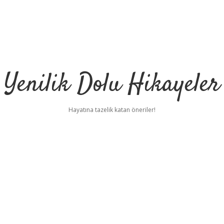
Yenilik Dolu Hikayeler
Hayatına tazelik katan öneriler!