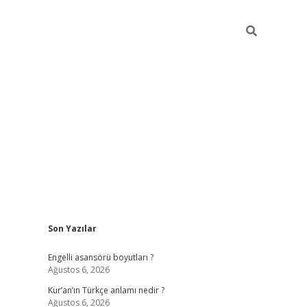
Sidebar
Son Yazılar
https://elexb
Engelli asansörü boyutları ?
Ağustos 6, 2026
Kur’an’ın Türkçe anlamı nedir ?
Ağustos 6, 2026