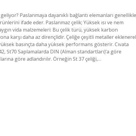
eliyor? Paslanmaya dayanıklı bağlantı elemanları genellikl
nlerini ifade eder. Paslanmaz çelik; Yüksek ısı ve nem
n yaygın vida malzemeleri: Bu çelik türü, yüksek karbon
yona karşı daha az dirençlidir. Çeliğe çeşitli metaller eklenere
ve yüksek basınçta daha yüksek performans gösterir. Cıvata
t42, St70 Saplamalarda DIN (Alman standartları)’a göre
larına göre adlandırılır. Örneğin St 37 çeliği,…