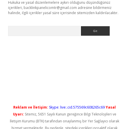
Hukuka ve yasal düzenlemelere aykırı olduğunu düşündüğünüz
içerikleri,
backlinkpanelicomtr@gmail.com
adresine bildirmeniz
halinde, ilgili içerikler yasal süre içerisinde sitemizden kaldırılacaktır.
Arama
ps://elexbetgiris.org/
betbox
betexper bahis
Reklam ve İletişim:
Skype: live:.cid.575569c608265c69
Yasal
Uyarı:
Sitemiz, 5651 Sayılı Kanun gereğince Bilgi Teknolojileri ve
İletişim Kurumu (BTK) tarafından onaylanmış bir Yer Sağlayıcı olarak
hizmet vermektedir. Bu nedenle, sitedeki içerikleri proaktif olarak