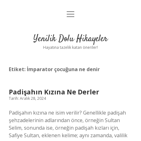
menüyü
Anasayfa
aç
Gizlilik Politikası
Yenilik Dolu Hikayeler
Yasal Uyarı
Hayatına tazelik katan öneriler!
Hakkımızda
Etiket:
İmparator çocuğuna ne denir
Padişahın Kızına Ne Derler
Tarih: Aralık 28, 2024
Padişahın kızına ne isim verilir? Genellikle padişah
şehzadelerinin adlarından önce, örneğin Sultan
Selim, sonunda ise, örneğin padişah kızları için,
Safiye Sultan, eklenen kelime; aynı zamanda, valilik