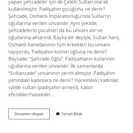
yapan şehzadeler için de Çelebi Sultan olarak
kullanılmıştır. Padişahın çocuğuna ne denir?
Şehzade, Osmanlı İmparatorluğu’nda Sultan’ın
oğullarına verilen unvandır. Aynı şekilde,
şehzadelerin çocukları da bu unvanı alır ve
oğullarına aktarırdı. Başka bir deyişle, Sultan hariç
Osmanlı hanedanının tüm erkekleri bu unvanı
taşıyordu. Padişahın kızının oğluna ne denir?
Beyzade: “Şehzade Oğlu”. Padişahların kızlarının
oğullarına verilen unvandır. İlk zamanlarda
“Sultanzade” unvanının yerini almıştır. Padişahın
yanındaki kadınlara ne denir? Haremdeki kadınlar;
valide sultan (padişahın annesi), kadın
efendiler/hasekiler…
Padişahın
Devamını okuyun
Yorum Bırak
Kızına
Ne
Derler