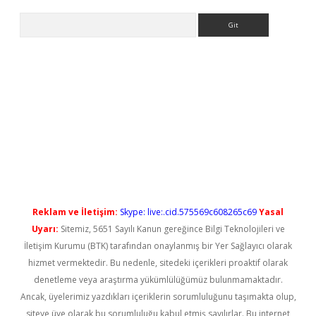
Arama
tps://elexbetgiris.org/
betbox
betexper bahis
Reklam ve İletişim:
Skype: live:.cid.575569c608265c69
Yasal
Uyarı:
Sitemiz, 5651 Sayılı Kanun gereğince Bilgi Teknolojileri ve
İletişim Kurumu (BTK) tarafından onaylanmış bir Yer Sağlayıcı olarak
hizmet vermektedir. Bu nedenle, sitedeki içerikleri proaktif olarak
denetleme veya araştırma yükümlülüğümüz bulunmamaktadır.
Ancak, üyelerimiz yazdıkları içeriklerin sorumluluğunu taşımakta olup,
siteye üye olarak bu sorumluluğu kabul etmiş sayılırlar. Bu internet