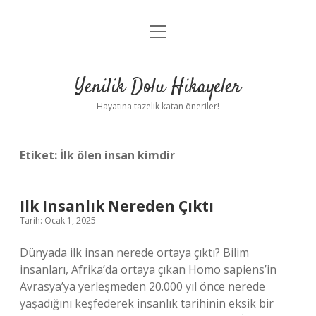
menüyü
Anasayfa
aç
Gizlilik Politikası
Yenilik Dolu Hikayeler
Yasal Uyarı
Hayatına tazelik katan öneriler!
Hakkımızda
Etiket:
İlk ölen insan kimdir
Ilk Insanlık Nereden Çıktı
Tarih: Ocak 1, 2025
Dünyada ilk insan nerede ortaya çıktı? Bilim
insanları, Afrika’da ortaya çıkan Homo sapiens’in
Avrasya’ya yerleşmeden 20.000 yıl önce nerede
yaşadığını keşfederek insanlık tarihinin eksik bir