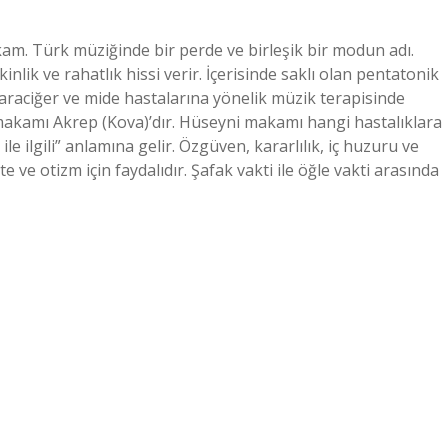
. Türk müziğinde bir perde ve birleşik bir modun adı.
lik ve rahatlık hissi verir. İçerisinde saklı olan pentatonik
 karaciğer ve mide hastalarına yönelik müzik terapisinde
makamı Akrep (Kova)’dır. Hüseyni makamı hangi hastalıklara
le ilgili” anlamına gelir. Özgüven, kararlılık, iç huzuru ve
te ve otizm için faydalıdır. Şafak vakti ile öğle vakti arasında