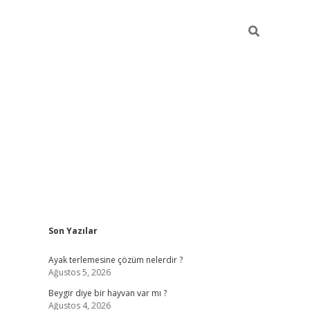
Sidebar
Son Yazılar
https://ele
Ayak terlemesine çözüm nelerdir ?
Ağustos 5, 2026
Beygir diye bir hayvan var mı ?
Ağustos 4, 2026