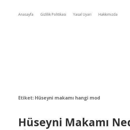
Anasayfa
Gizlilik Politikası
Yasal Uyarı
Hakkımızda
Etiket:
Hüseyni makamı hangi mod
Hüseyni Makamı Ned