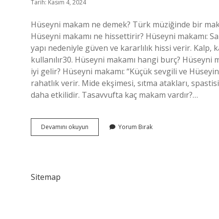
Tarih: Kasım 4, 2024
Hüseyni makam ne demek? Türk müziğinde bir makam
Hüseyni makamı ne hissettirir? Hüseyni makamı: Sakin
yapı nedeniyle güven ve kararlılık hissi verir. Kalp,
kullanılır30. Hüseyni makamı hangi burç? Hüseyni 
iyi gelir? Hüseyni makamı: “Küçük sevgili ve Hüseyin i
rahatlık verir. Mide ekşimesi, sıtma atakları, spastisi
daha etkilidir. Tasavvufta kaç makam vardır?…
Hüseyni
Devamını okuyun
Yorum Bırak
Makamı
Nedir
Uzun
Sitemap