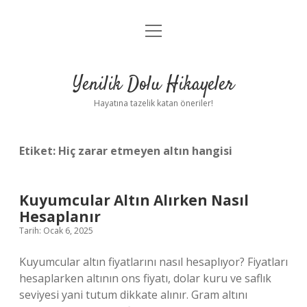
menüyü
Anasayfa
aç
Gizlilik Politikası
Yenilik Dolu Hikayeler
Yasal Uyarı
Hayatına tazelik katan öneriler!
Hakkımızda
Etiket:
Hiç zarar etmeyen altın hangisi
Kuyumcular Altın Alırken Nasıl
Hesaplanır
Tarih: Ocak 6, 2025
Kuyumcular altın fiyatlarını nasıl hesaplıyor? Fiyatları
hesaplarken altının ons fiyatı, dolar kuru ve saflık
seviyesi yani tutum dikkate alınır. Gram altını