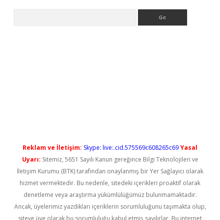
Arama
ps://elexbetgiris.org/
betbox
betexper bahis
Reklam ve İletişim:
Skype: live:.cid.575569c608265c69
Yasal
Uyarı:
Sitemiz, 5651 Sayılı Kanun gereğince Bilgi Teknolojileri ve
İletişim Kurumu (BTK) tarafından onaylanmış bir Yer Sağlayıcı olarak
hizmet vermektedir. Bu nedenle, sitedeki içerikleri proaktif olarak
denetleme veya araştırma yükümlülüğümüz bulunmamaktadır.
Ancak, üyelerimiz yazdıkları içeriklerin sorumluluğunu taşımakta olup,
siteye üye olarak bu sorumluluğu kabul etmiş sayılırlar. Bu internet