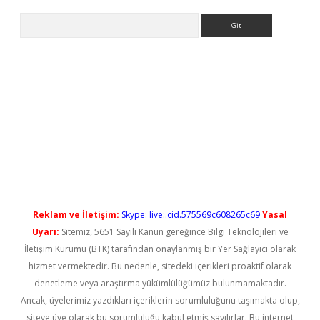
Arama
ps://elexbetgiris.org/
betbox
betexper bahis
Reklam ve İletişim:
Skype: live:.cid.575569c608265c69
Yasal
Uyarı:
Sitemiz, 5651 Sayılı Kanun gereğince Bilgi Teknolojileri ve
İletişim Kurumu (BTK) tarafından onaylanmış bir Yer Sağlayıcı olarak
hizmet vermektedir. Bu nedenle, sitedeki içerikleri proaktif olarak
denetleme veya araştırma yükümlülüğümüz bulunmamaktadır.
Ancak, üyelerimiz yazdıkları içeriklerin sorumluluğunu taşımakta olup,
siteye üye olarak bu sorumluluğu kabul etmiş sayılırlar. Bu internet