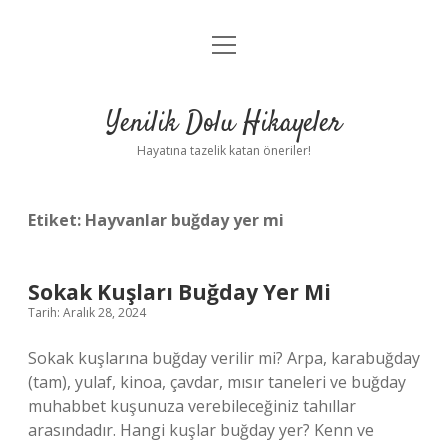
menüyü
Anasayfa
aç
Gizlilik Politikası
Yenilik Dolu Hikayeler
Yasal Uyarı
Hayatına tazelik katan öneriler!
Hakkımızda
Etiket:
Hayvanlar buğday yer mi
Sokak Kuşları Buğday Yer Mi
Tarih: Aralık 28, 2024
Sokak kuşlarına buğday verilir mi? Arpa, karabuğday
(tam), yulaf, kinoa, çavdar, mısır taneleri ve buğday
muhabbet kuşunuza verebileceğiniz tahıllar
arasındadır. Hangi kuşlar buğday yer? Kenn ve