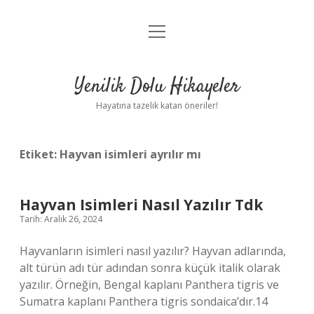
menüyü
Anasayfa
aç
Gizlilik Politikası
Yenilik Dolu Hikayeler
Yasal Uyarı
Hayatına tazelik katan öneriler!
Hakkımızda
Etiket:
Hayvan isimleri ayrılır mı
Hayvan Isimleri Nasıl Yazılır Tdk
Tarih: Aralık 26, 2024
Hayvanların isimleri nasıl yazılır? Hayvan adlarında,
alt türün adı tür adından sonra küçük italik olarak
yazılır. Örneğin, Bengal kaplanı Panthera tigris ve
Sumatra kaplanı Panthera tigris sondaica’dır.14