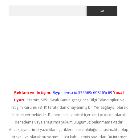
Arama
ps://elexbetgiris.org/
betbox
betexper bahis
Reklam ve İletişim:
Skype: live:.cid.575569c608265c69
Yasal
Uyarı:
Sitemiz, 5651 Sayılı Kanun gereğince Bilgi Teknolojileri ve
İletişim Kurumu (BTK) tarafından onaylanmış bir Yer Sağlayıcı olarak
hizmet vermektedir. Bu nedenle, sitedeki içerikleri proaktif olarak
denetleme veya araştırma yükümlülüğümüz bulunmamaktadır.
Ancak, üyelerimiz yazdıkları içeriklerin sorumluluğunu taşımakta olup,
siteye üye olarak bu sorumluluğu kabul etmiş sayılırlar. Bu internet