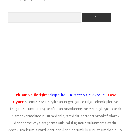
Arama
s://elexbetgiris.org/
betbox
betexper bahis
Reklam ve İletişim:
Skype: live:.cid.575569c608265c69
Yasal
Uyarı:
Sitemiz, 5651 Sayılı Kanun gereğince Bilgi Teknolojileri ve
İletişim Kurumu (BTK) tarafından onaylanmış bir Yer Sağlayıcı olarak
hizmet vermektedir. Bu nedenle, sitedeki içerikleri proaktif olarak
denetleme veya araştırma yükümlülüğümüz bulunmamaktadır.
Ancak, üyelerimiz yazdıkları içeriklerin sorumluluğunu taşımakta olup,