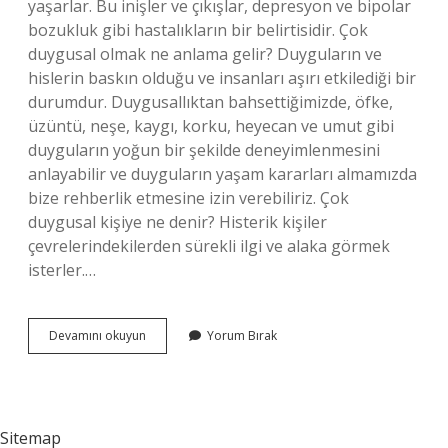
yaşarlar. Bu inişler ve çıkışlar, depresyon ve bipolar
bozukluk gibi hastalıkların bir belirtisidir. Çok
duygusal olmak ne anlama gelir? Duyguların ve
hislerin baskın olduğu ve insanları aşırı etkilediği bir
durumdur. Duygusallıktan bahsettiğimizde, öfke,
üzüntü, neşe, kaygı, korku, heyecan ve umut gibi
duyguların yoğun bir şekilde deneyimlenmesini
anlayabilir ve duyguların yaşam kararları almamızda
bize rehberlik etmesine izin verebiliriz. Çok
duygusal kişiye ne denir? Histerik kişiler
çevrelerindekilerden sürekli ilgi ve alaka görmek
isterler.…
Bir
Devamını okuyun
Yorum Bırak
Insan
Neden
Çok
Duygusal
Olur
Sitemap