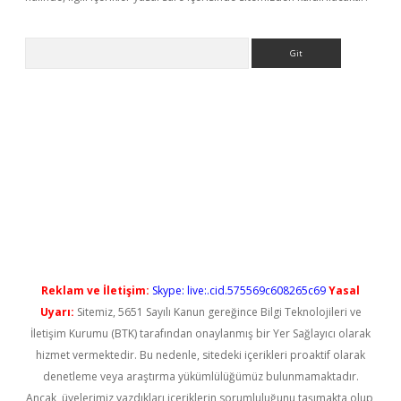
Arama
ps://elexbetgiris.org/
betbox
betexper bahis
Reklam ve İletişim:
Skype: live:.cid.575569c608265c69
Yasal
Uyarı:
Sitemiz, 5651 Sayılı Kanun gereğince Bilgi Teknolojileri ve
İletişim Kurumu (BTK) tarafından onaylanmış bir Yer Sağlayıcı olarak
hizmet vermektedir. Bu nedenle, sitedeki içerikleri proaktif olarak
denetleme veya araştırma yükümlülüğümüz bulunmamaktadır.
Ancak, üyelerimiz yazdıkları içeriklerin sorumluluğunu taşımakta olup,