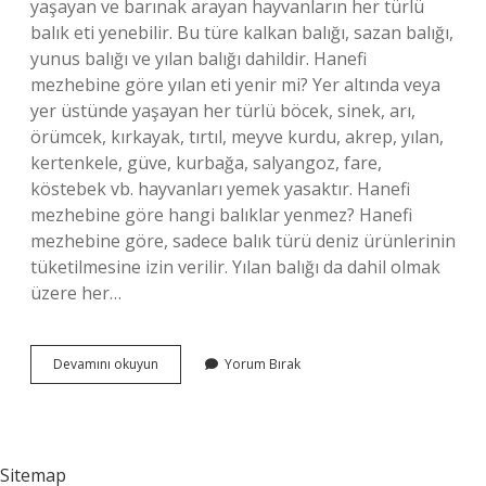
yaşayan ve barınak arayan hayvanların her türlü
balık eti yenebilir. Bu türe kalkan balığı, sazan balığı,
yunus balığı ve yılan balığı dahildir. Hanefi
mezhebine göre yılan eti yenir mi? Yer altında veya
yer üstünde yaşayan her türlü böcek, sinek, arı,
örümcek, kırkayak, tırtıl, meyve kurdu, akrep, yılan,
kertenkele, güve, kurbağa, salyangoz, fare,
köstebek vb. hayvanları yemek yasaktır. Hanefi
mezhebine göre hangi balıklar yenmez? Hanefi
mezhebine göre, sadece balık türü deniz ürünlerinin
tüketilmesine izin verilir. Yılan balığı da dahil olmak
üzere her…
Hanefi
Devamını okuyun
Yorum Bırak
Mezhebine
Göre
Yılan
Balığı
Yenir
Sitemap
Mi