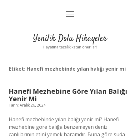
menüyü
Anasayfa
aç
Gizlilik Politikası
Yenilik Dolu Hikayeler
Yasal Uyarı
Hayatına tazelik katan öneriler!
Hakkımızda
Etiket:
Hanefi mezhebinde yılan balığı yenir mi
Hanefi Mezhebine Göre Yılan Balığı
Yenir Mi
Tarih: Aralık 26, 2024
Hanefi mezhebinde yılan balığı yenir mi? Hanefi
mezhebine göre balığa benzemeyen deniz
canlılarının etini yemek haramdır. Buna göre suda