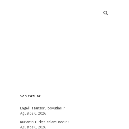
Sidebar
Son Yazılar
https://ele
Engelli asansörü boyutları ?
Ağustos 6, 2026
Kur’an’ın Türkçe anlamı nedir ?
Ağustos 6, 2026