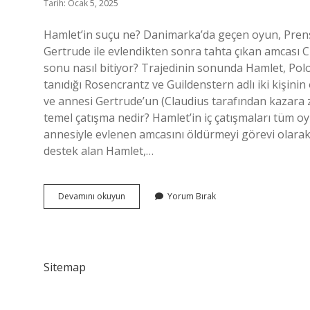
Tarih: Ocak 5, 2025
Hamlet’in suçu ne? Danimarka’da geçen oyun, Prens 
Gertrude ile evlendikten sonra tahta çıkan amcası 
sonu nasıl bitiyor? Trajedinin sonunda Hamlet, Polo
tanıdığı Rosencrantz ve Guildenstern adlı iki kişini
ve annesi Gertrude’un (Claudius tarafından kazara z
temel çatışma nedir? Hamlet’in iç çatışmaları tüm o
annesiyle evlenen amcasını öldürmeyi görevi olarak
destek alan Hamlet,…
Hamlet
Devamını okuyun
Yorum Bırak
Hangi
Gerçekleri
Öğreniyor
Sitemap