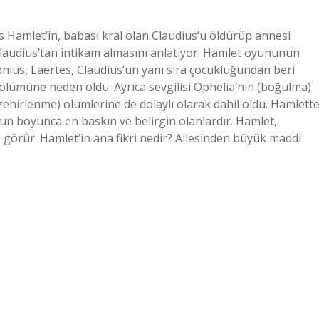
Hamlet’in, babası kral olan Claudius’u öldürüp annesi
Claudius’tan intikam almasını anlatıyor. Hamlet oyununun
nius, Laertes, Claudius’un yanı sıra çocukluğundan beri
n ölümüne neden oldu. Ayrıca sevgilisi Ophelia’nın (boğulma)
ehirlenme) ölümlerine de dolaylı olarak dahil oldu. Hamlett
yun boyunca en baskın ve belirgin olanlardır. Hamlet,
 görür. Hamlet’in ana fikri nedir? Ailesinden büyük maddi