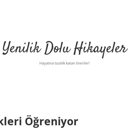
Yenilik Dolu Hikayeler
Hayatına tazelik katan öneriler!
leri Öğreniyor