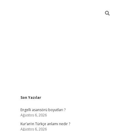
Sidebar
Son Yazılar
https://elexb
Engelli asansörü boyutları ?
Ağustos 6, 2026
Kur’an’ın Türkçe anlamı nedir ?
Ağustos 6, 2026