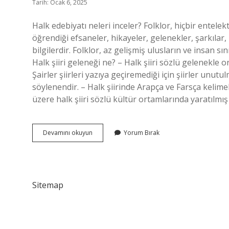
Tarih: Ocak 6, 2025
Halk edebiyatı neleri inceler? Folklor, hiçbir entel
öğrendiği efsaneler, hikayeler, gelenekler, şarkılar, b
bilgilerdir. Folklor, az gelişmiş ulusların ve insan sı
Halk şiiri geleneği ne? – Halk şiiri sözlü gelenekle o
Şairler şiirleri yazıya geçiremediği için şiirler unutul
söylenendir. – Halk şiirinde Arapça ve Farsça kelimeler
üzere halk şiiri sözlü kültür ortamlarında yaratılmış v
Halk
Devamını okuyun
Yorum Bırak
Şiiri
Ne
Anlatır
Sitemap