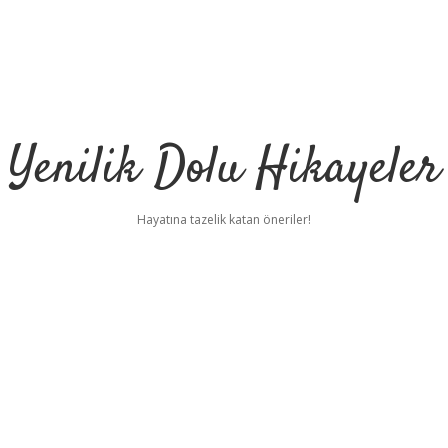
Yenilik Dolu Hikayeler
Hayatına tazelik katan öneriler!