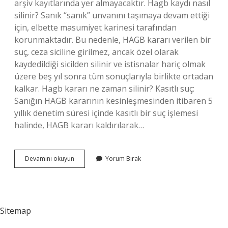
arşiv kayıtlarında yer almayacaktır. Hagb kaydı nasıl
silinir? Sanık “sanık” unvanını taşımaya devam ettiği
için, elbette masumiyet karinesi tarafından
korunmaktadır. Bu nedenle, HAGB kararı verilen bir
suç, ceza siciline girilmez, ancak özel olarak
kaydedildiği sicilden silinir ve istisnalar hariç olmak
üzere beş yıl sonra tüm sonuçlarıyla birlikte ortadan
kalkar. Hagb kararı ne zaman silinir? Kasıtlı suç:
Sanığın HAGB kararının kesinleşmesinden itibaren 5
yıllık denetim süresi içinde kasıtlı bir suç işlemesi
halinde, HAGB kararı kaldırılarak…
Hagb
Devamını okuyun
Yorum Bırak
Uyaptan
Ne
Zaman
Silinir
Sitemap