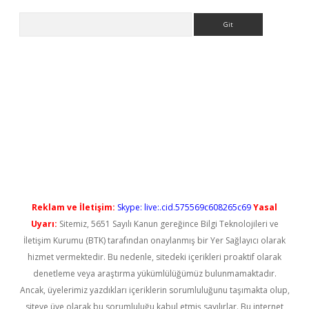
Arama
ps://elexbetgiris.org/
betbox
betexper bahis
Reklam ve İletişim:
Skype: live:.cid.575569c608265c69
Yasal
Uyarı:
Sitemiz, 5651 Sayılı Kanun gereğince Bilgi Teknolojileri ve
İletişim Kurumu (BTK) tarafından onaylanmış bir Yer Sağlayıcı olarak
hizmet vermektedir. Bu nedenle, sitedeki içerikleri proaktif olarak
denetleme veya araştırma yükümlülüğümüz bulunmamaktadır.
Ancak, üyelerimiz yazdıkları içeriklerin sorumluluğunu taşımakta olup,
siteye üye olarak bu sorumluluğu kabul etmiş sayılırlar. Bu internet