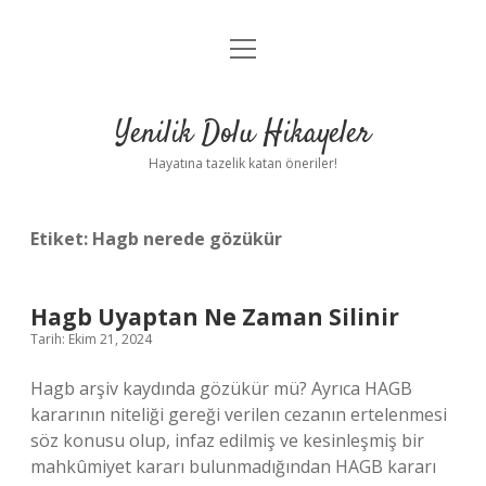
menüyü
Anasayfa
aç
Gizlilik Politikası
Yenilik Dolu Hikayeler
Yasal Uyarı
Hayatına tazelik katan öneriler!
Hakkımızda
Etiket:
Hagb nerede gözükür
Hagb Uyaptan Ne Zaman Silinir
Tarih: Ekim 21, 2024
Hagb arşiv kaydında gözükür mü? Ayrıca HAGB
kararının niteliği gereği verilen cezanın ertelenmesi
söz konusu olup, infaz edilmiş ve kesinleşmiş bir
mahkûmiyet kararı bulunmadığından HAGB kararı