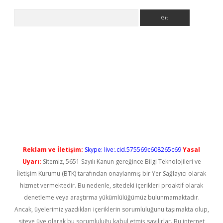
Arama
ps://elexbetgiris.org/
betbox
betexper bahis
Reklam ve İletişim:
Skype: live:.cid.575569c608265c69
Yasal
Uyarı:
Sitemiz, 5651 Sayılı Kanun gereğince Bilgi Teknolojileri ve
İletişim Kurumu (BTK) tarafından onaylanmış bir Yer Sağlayıcı olarak
hizmet vermektedir. Bu nedenle, sitedeki içerikleri proaktif olarak
denetleme veya araştırma yükümlülüğümüz bulunmamaktadır.
Ancak, üyelerimiz yazdıkları içeriklerin sorumluluğunu taşımakta olup,
siteye üye olarak bu sorumluluğu kabul etmiş sayılırlar. Bu internet