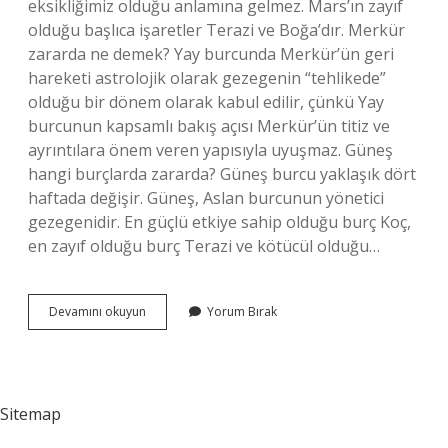
eksikliğimiz olduğu anlamına gelmez. Mars’ın zayıf
olduğu başlıca işaretler Terazi ve Boğa’dır. Merkür
zararda ne demek? Yay burcunda Merkür’ün geri
hareketi astrolojik olarak gezegenin “tehlikede”
olduğu bir dönem olarak kabul edilir, çünkü Yay
burcunun kapsamlı bakış açısı Merkür’ün titiz ve
ayrıntılara önem veren yapısıyla uyuşmaz. Güneş
hangi burçlarda zararda? Güneş burcu yaklaşık dört
haftada değişir. Güneş, Aslan burcunun yönetici
gezegenidir. En güçlü etkiye sahip olduğu burç Koç,
en zayıf olduğu burç Terazi ve kötücül olduğu…
Astrolojide
Devamını okuyun
Yorum Bırak
Zararda
Ne
Demek
Sitemap