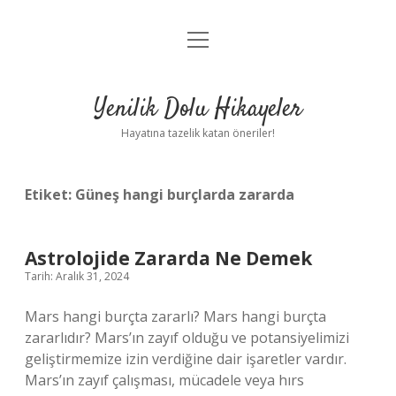
menüyü
Anasayfa
aç
Gizlilik Politikası
Yenilik Dolu Hikayeler
Yasal Uyarı
Hayatına tazelik katan öneriler!
Hakkımızda
Etiket:
Güneş hangi burçlarda zararda
Astrolojide Zararda Ne Demek
Tarih: Aralık 31, 2024
Mars hangi burçta zararlı? Mars hangi burçta
zararlıdır? Mars’ın zayıf olduğu ve potansiyelimizi
geliştirmemize izin verdiğine dair işaretler vardır.
Mars’ın zayıf çalışması, mücadele veya hırs