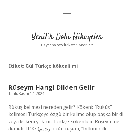
menüyü
Anasayfa
aç
Gizlilik Politikası
Yenilik Dolu Hikayeler
Yasal Uyarı
Hayatına tazelik katan öneriler!
Hakkımızda
Etiket:
Gül Türkçe kökenli mi
Rüşeym Hangi Dilden Gelir
Tarih: Kasım 17, 2024
Rüküş kelimesi nereden gelir? Kökeni: “Rüküş”
kelimesi Türkçeye özgü bir kelime olup başka bir dil
veya kökeni yoktur. Türkçe kökenlidir. Rüşeym ne
demek TDK? (ﺭﺷﻴﻢ) i. (Ar. reşem, “bitkinin ilk