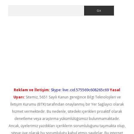
Arama
ps://elexbetgiris.org/
betbox
betexper bahis
Reklam ve İletişim:
Skype: live:.cid.575569c608265c69
Yasal
Uyarı:
Sitemiz, 5651 Sayılı Kanun gereğince Bilgi Teknolojileri ve
İletişim Kurumu (BTK) tarafından onaylanmış bir Yer Sağlayıcı olarak
hizmet vermektedir. Bu nedenle, sitedeki içerikleri proaktif olarak
denetleme veya araştırma yükümlülüğümüz bulunmamaktadır.
Ancak, üyelerimiz yazdıkları içeriklerin sorumluluğunu taşımakta olup,
siteye üye olarak bu sorumluluğu kabul etmiş sayılırlar. Bu internet