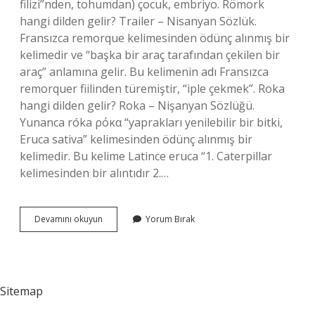
filizi”nden, tohumdan) çocuk, embriyo. Römork
hangi dilden gelir? Trailer – Nisanyan Sözlük.
Fransızca remorque kelimesinden ödünç alınmış bir
kelimedir ve “başka bir araç tarafından çekilen bir
araç” anlamına gelir. Bu kelimenin adı Fransızca
remorquer fiilinden türemiştir, “iple çekmek”. Roka
hangi dilden gelir? Roka – Nişanyan Sözlüğü.
Yunanca róka ρόκα “yaprakları yenilebilir bir bitki,
Eruca sativa” kelimesinden ödünç alınmış bir
kelimedir. Bu kelime Latince eruca “1. Caterpillar
kelimesinden bir alıntıdır 2.…
Rüşeym
Devamını okuyun
Yorum Bırak
Hangi
Dilden
Gelir
Sitemap