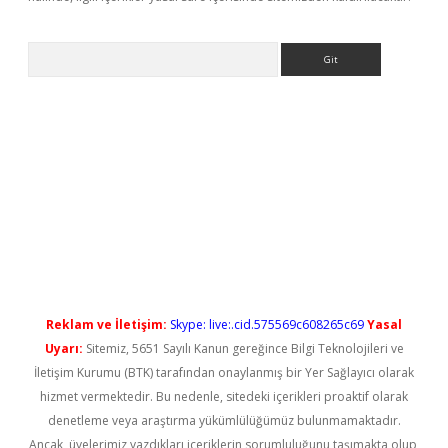
Arama
ps://elexbetgiris.org/
betbox
betexper bahis
Reklam ve İletişim:
Skype: live:.cid.575569c608265c69
Yasal
Uyarı:
Sitemiz, 5651 Sayılı Kanun gereğince Bilgi Teknolojileri ve
İletişim Kurumu (BTK) tarafından onaylanmış bir Yer Sağlayıcı olarak
hizmet vermektedir. Bu nedenle, sitedeki içerikleri proaktif olarak
denetleme veya araştırma yükümlülüğümüz bulunmamaktadır.
Ancak, üyelerimiz yazdıkları içeriklerin sorumluluğunu taşımakta olup,