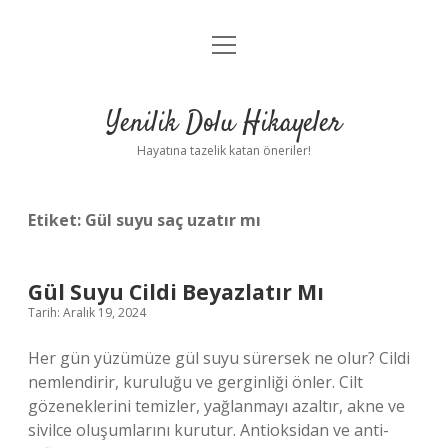
menüyü
Anasayfa
aç
Gizlilik Politikası
Yenilik Dolu Hikayeler
Yasal Uyarı
Hayatına tazelik katan öneriler!
Hakkımızda
Etiket:
Gül suyu saç uzatır mı
Gül Suyu Cildi Beyazlatır Mı
Tarih: Aralık 19, 2024
Her gün yüzümüze gül suyu sürersek ne olur? Cildi
nemlendirir, kuruluğu ve gerginliği önler. Cilt
gözeneklerini temizler, yağlanmayı azaltır, akne ve
sivilce oluşumlarını kurutur. Antioksidan ve anti-