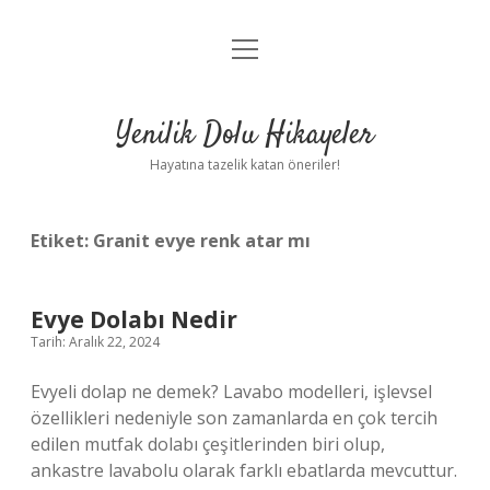
menüyü
Anasayfa
aç
Gizlilik Politikası
Yenilik Dolu Hikayeler
Yasal Uyarı
Hayatına tazelik katan öneriler!
Hakkımızda
Etiket:
Granit evye renk atar mı
Evye Dolabı Nedir
Tarih: Aralık 22, 2024
Evyeli dolap ne demek? Lavabo modelleri, işlevsel
özellikleri nedeniyle son zamanlarda en çok tercih
edilen mutfak dolabı çeşitlerinden biri olup,
ankastre lavabolu olarak farklı ebatlarda mevcuttur.