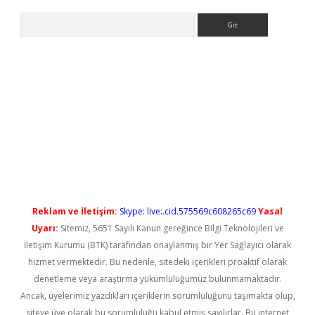
Arama
ps://elexbetgiris.org/
betbox
betexper bahis
Reklam ve İletişim:
Skype: live:.cid.575569c608265c69
Yasal
Uyarı:
Sitemiz, 5651 Sayılı Kanun gereğince Bilgi Teknolojileri ve
İletişim Kurumu (BTK) tarafından onaylanmış bir Yer Sağlayıcı olarak
hizmet vermektedir. Bu nedenle, sitedeki içerikleri proaktif olarak
denetleme veya araştırma yükümlülüğümüz bulunmamaktadır.
Ancak, üyelerimiz yazdıkları içeriklerin sorumluluğunu taşımakta olup,
siteye üye olarak bu sorumluluğu kabul etmiş sayılırlar. Bu internet