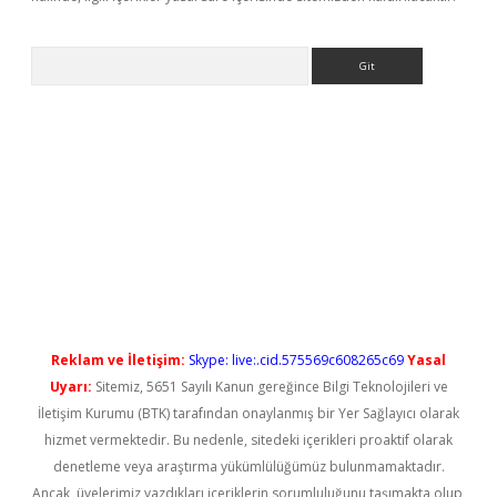
Arama
ps://elexbetgiris.org/
betbox
betexper bahis
Reklam ve İletişim:
Skype: live:.cid.575569c608265c69
Yasal
Uyarı:
Sitemiz, 5651 Sayılı Kanun gereğince Bilgi Teknolojileri ve
İletişim Kurumu (BTK) tarafından onaylanmış bir Yer Sağlayıcı olarak
hizmet vermektedir. Bu nedenle, sitedeki içerikleri proaktif olarak
denetleme veya araştırma yükümlülüğümüz bulunmamaktadır.
Ancak, üyelerimiz yazdıkları içeriklerin sorumluluğunu taşımakta olup,