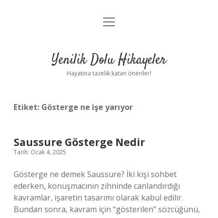
menüyü
Anasayfa
aç
Gizlilik Politikası
Yenilik Dolu Hikayeler
Yasal Uyarı
Hayatına tazelik katan öneriler!
Hakkımızda
Etiket:
Gösterge ne işe yarıyor
Saussure Gösterge Nedir
Tarih: Ocak 4, 2025
Gösterge ne demek Saussure? İki kişi sohbet
ederken, konuşmacının zihninde canlandırdığı
kavramlar, işaretin tasarımı olarak kabul edilir.
Bundan sonra, kavram için “gösterilen” sözcüğünü,