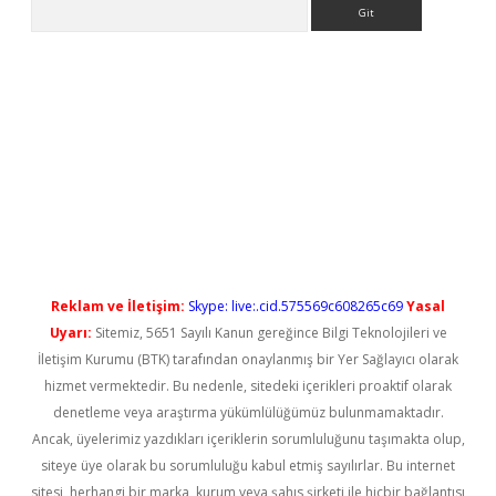
Arama
ps://elexbetgiris.org/
betbox
betexper bahis
Reklam ve İletişim:
Skype: live:.cid.575569c608265c69
Yasal
Uyarı:
Sitemiz, 5651 Sayılı Kanun gereğince Bilgi Teknolojileri ve
İletişim Kurumu (BTK) tarafından onaylanmış bir Yer Sağlayıcı olarak
hizmet vermektedir. Bu nedenle, sitedeki içerikleri proaktif olarak
denetleme veya araştırma yükümlülüğümüz bulunmamaktadır.
Ancak, üyelerimiz yazdıkları içeriklerin sorumluluğunu taşımakta olup,
siteye üye olarak bu sorumluluğu kabul etmiş sayılırlar. Bu internet
sitesi, herhangi bir marka, kurum veya şahıs şirketi ile hiçbir bağlantısı