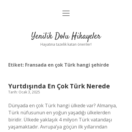
menüyü
Anasayfa
aç
Gizlilik Politikası
Yenilik Dolu Hikayeler
Yasal Uyarı
Hayatına tazelik katan öneriler!
Hakkımızda
Etiket:
Fransada en çok Türk hangi şehirde
Yurtdışında En Çok Türk Nerede
Tarih: Ocak 3, 2025
Dünyada en çok Türk hangi ülkede var? Almanya,
Türk nüfusunun en yoğun yaşadığı ülkelerden
biridir. Ülkede yaklaşık 4 milyon Türk vatandaşı
yaşamaktadır. Avrupa’ya göçün ilk yıllarından