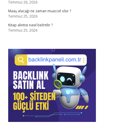
Temmuz 26, 2026
Maaş alacağı ne zaman muaccel olur ?
Temmuz 25, 2026
Kitap alıntısı nasıl belirtilir ?
Temmuz 25, 2026