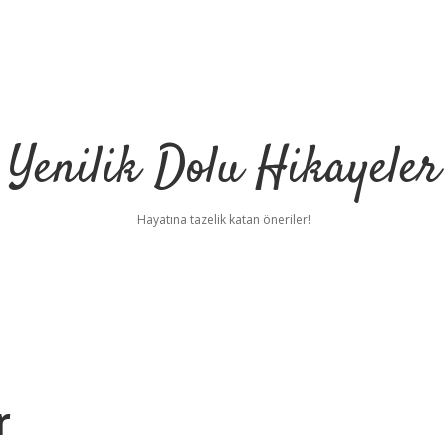
Yenilik Dolu Hikayeler
Hayatına tazelik katan öneriler!
r