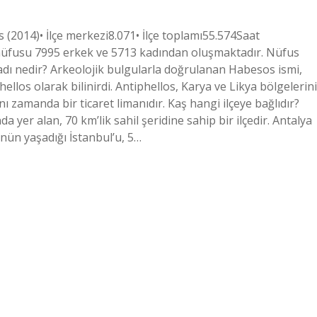
2014)• İlçe merkezi8.071• İlçe toplamı55.574Saat
nüfusu 7995 erkek ve 5713 kadından oluşmaktadır. Nüfus
 adı nedir? Arkeolojik bulgularla doğrulanan Habesos ismi,
hellos olarak bilinirdi. Antiphellos, Karya ve Likya bölgelerini
nı zamanda bir ticaret limanıdır. Kaş hangi ilçeye bağlıdır?
 yer alan, 70 km’lik sahil şeridine sahip bir ilçedir. Antalya
ün yaşadığı İstanbul’u, 5…