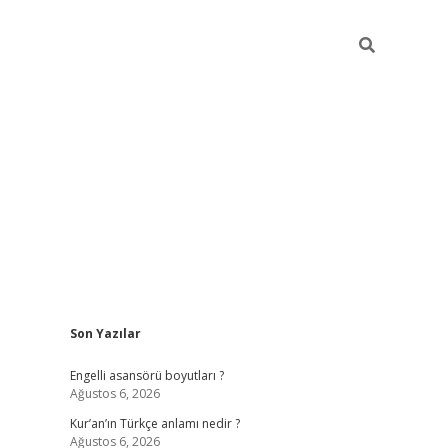
Sidebar
Son Yazılar
Engelli asansörü boyutları ?
Ağustos 6, 2026
Kur’an’ın Türkçe anlamı nedir ?
Ağustos 6, 2026