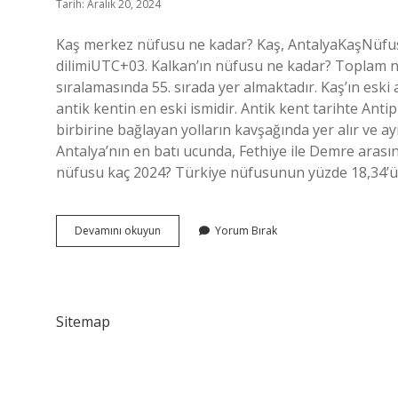
Tarih: Aralık 20, 2024
Kaş merkez nüfusu ne kadar? Kaş, AntalyaKaşNüfus (
dilimiUTC+03. Kalkan’ın nüfusu ne kadar? Toplam 
sıralamasında 55. sırada yer almaktadır. Kaş’ın eski
antik kentin en eski ismidir. Antik kent tarihte Antip
birbirine bağlayan yolların kavşağında yer alır ve ay
Antalya’nın en batı ucunda, Fethiye ile Demre arasında
nüfusu kaç 2024? Türkiye nüfusunun yüzde 18,34’ün
Kaş
Devamını okuyun
Yorum Bırak
Nüfusu
Ne
Kadar
Sitemap