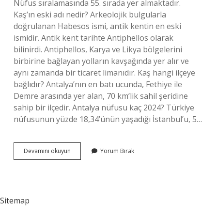
Nüfus sıralamasında 55. sırada yer almaktadır.
Kaş’ın eski adı nedir? Arkeolojik bulgularla
doğrulanan Habesos ismi, antik kentin en eski
ismidir. Antik kent tarihte Antiphellos olarak
bilinirdi. Antiphellos, Karya ve Likya bölgelerini
birbirine bağlayan yolların kavşağında yer alır ve
aynı zamanda bir ticaret limanıdır. Kaş hangi ilçeye
bağlıdır? Antalya’nın en batı ucunda, Fethiye ile
Demre arasında yer alan, 70 km’lik sahil şeridine
sahip bir ilçedir. Antalya nüfusu kaç 2024? Türkiye
nüfusunun yüzde 18,34’ünün yaşadığı İstanbul’u, 5…
Kaş
Devamını okuyun
Yorum Bırak
Nüfusu
Ne
Kadar
Sitemap