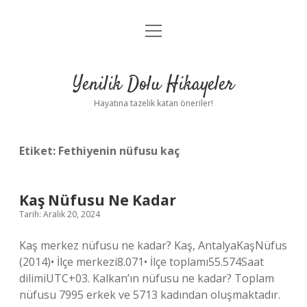
menüyü
Anasayfa
aç
Gizlilik Politikası
Yenilik Dolu Hikayeler
Yasal Uyarı
Hayatına tazelik katan öneriler!
Hakkımızda
Etiket:
Fethiyenin nüfusu kaç
Kaş Nüfusu Ne Kadar
Tarih: Aralık 20, 2024
Kaş merkez nüfusu ne kadar? Kaş, AntalyaKaşNüfus
(2014)• İlçe merkezi8.071• İlçe toplamı55.574Saat
dilimiUTC+03. Kalkan’ın nüfusu ne kadar? Toplam
nüfusu 7995 erkek ve 5713 kadından oluşmaktadır.