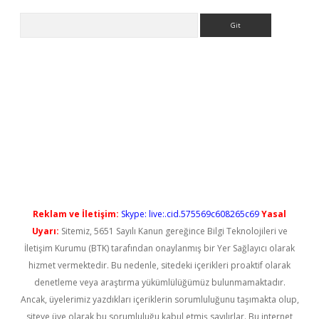
Arama
x
betexper bahis
Reklam ve İletişim:
Skype: live:.cid.575569c608265c69
Yasal
Uyarı:
Sitemiz, 5651 Sayılı Kanun gereğince Bilgi Teknolojileri ve
İletişim Kurumu (BTK) tarafından onaylanmış bir Yer Sağlayıcı olarak
hizmet vermektedir. Bu nedenle, sitedeki içerikleri proaktif olarak
denetleme veya araştırma yükümlülüğümüz bulunmamaktadır.
Ancak, üyelerimiz yazdıkları içeriklerin sorumluluğunu taşımakta olup,
siteye üye olarak bu sorumluluğu kabul etmiş sayılırlar. Bu internet