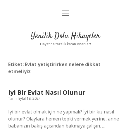
menüyü
Anasayfa
aç
Gizlilik Politikası
Yenilik Dolu Hikayeler
Yasal Uyarı
Hayatına tazelik katan öneriler!
Hakkımızda
Etiket:
Evlat yetiştirirken nelere dikkat
etmeliyiz
Iyi Bir Evlat Nasıl Olunur
Tarih: Eylül 18, 2024
Iyi bir evlat olmak için ne yapmalı? İyi bir kız nasıl
olunur? Olaylara hemen tepki vermek yerine, anne
babanızın bakış açısından bakmaya çalışın. …