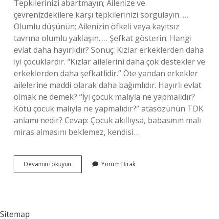
Tepkilerinizi abartmayın; Ailenize ve
çevrenizdekilere karşı tepkilerinizi sorgulayın. …
Olumlu düşünün; Ailenizin öfkeli veya kayıtsız
tavrına olumlu yaklaşın. … Şefkat gösterin. Hangi
evlat daha hayırlıdır? Sonuç: Kızlar erkeklerden daha
iyi çocuklardır. “Kızlar ailelerini daha çok destekler ve
erkeklerden daha şefkatlidir.” Öte yandan erkekler
ailelerine maddi olarak daha bağımlıdır. Hayırlı evlat
olmak ne demek? “İyi çocuk malıyla ne yapmalıdır?
Kötü çocuk malıyla ne yapmalıdır?” atasözünün TDK
anlamı nedir? Cevap: Çocuk akıllıysa, babasının malı
miras almasını beklemez, kendisi…
Iyi
Devamını okuyun
Yorum Bırak
Bir
Evlat
Nasıl
Olunur
Sitemap