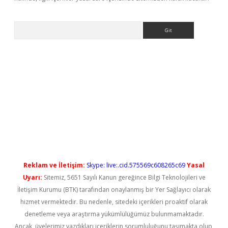
Arama
ps://elexbetgiris.org/
betbox
betexper bahis
Reklam ve İletişim:
Skype: live:.cid.575569c608265c69
Yasal
Uyarı:
Sitemiz, 5651 Sayılı Kanun gereğince Bilgi Teknolojileri ve
İletişim Kurumu (BTK) tarafından onaylanmış bir Yer Sağlayıcı olarak
hizmet vermektedir. Bu nedenle, sitedeki içerikleri proaktif olarak
denetleme veya araştırma yükümlülüğümüz bulunmamaktadır.
Ancak, üyelerimiz yazdıkları içeriklerin sorumluluğunu taşımakta olup,