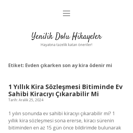
menüyü
Anasayfa
aç
Gizlilik Politikası
Yenilik Dolu Hikayeler
Yasal Uyarı
Hayatına tazelik katan öneriler!
Hakkımızda
Etiket:
Evden çıkarken son ay kira ödenir mi
1 Yıllık Kira Sözleşmesi Bitiminde Ev
Sahibi Kiracıyı Çıkarabilir Mi
Tarih: Aralık 25, 2024
1 yılın sonunda ev sahibi kiracıyı çıkarabilir mi? 1
yıllık kira sözleşmesi sona ererse, kiracı sürenin
bitiminden en az 15 gün önce bildirimde bulunarak