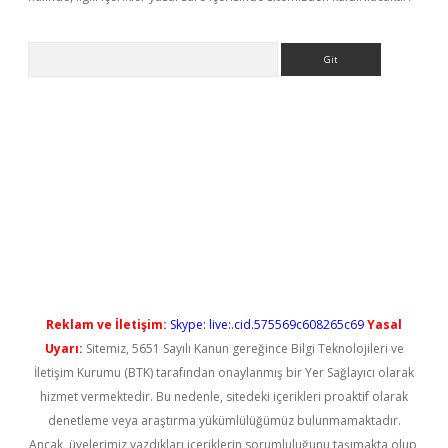
Arama
ps://elexbetgiris.org/
betbox
betexper bahis
Reklam ve İletişim:
Skype: live:.cid.575569c608265c69
Yasal
Uyarı:
Sitemiz, 5651 Sayılı Kanun gereğince Bilgi Teknolojileri ve
İletişim Kurumu (BTK) tarafından onaylanmış bir Yer Sağlayıcı olarak
hizmet vermektedir. Bu nedenle, sitedeki içerikleri proaktif olarak
denetleme veya araştırma yükümlülüğümüz bulunmamaktadır.
Ancak, üyelerimiz yazdıkları içeriklerin sorumluluğunu taşımakta olup,