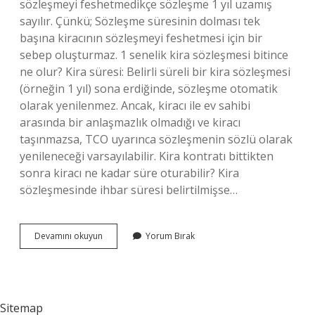
sözleşmeyi feshetmedikçe sözleşme 1 yıl uzamış
sayılır. Çünkü; Sözleşme süresinin dolması tek
başına kiracının sözleşmeyi feshetmesi için bir
sebep oluşturmaz. 1 senelik kira sözleşmesi bitince
ne olur? Kira süresi: Belirli süreli bir kira sözleşmesi
(örneğin 1 yıl) sona erdiğinde, sözleşme otomatik
olarak yenilenmez. Ancak, kiracı ile ev sahibi
arasında bir anlaşmazlık olmadığı ve kiracı
taşınmazsa, TCO uyarınca sözleşmenin sözlü olarak
yenileneceği varsayılabilir. Kira kontratı bittikten
sonra kiracı ne kadar süre oturabilir? Kira
sözleşmesinde ihbar süresi belirtilmişse…
1
Devamını okuyun
Yorum Bırak
Yıllık
Kira
Sözleşmesi
Bitiminde
Ev
Sitemap
Sahibi