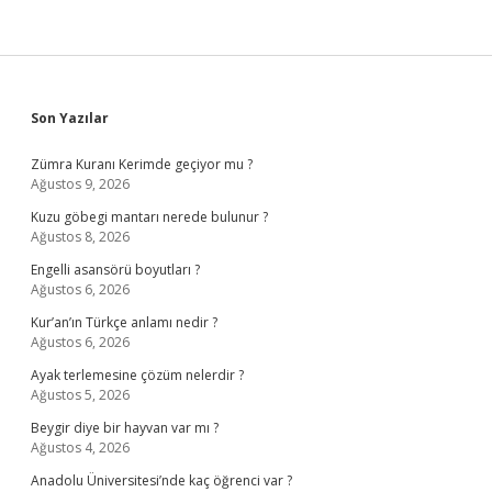
Kiracıyı
Çıkarabilir
Mi
Sidebar
Son Yazılar
Zümra Kuranı Kerimde geçiyor mu ?
Ağustos 9, 2026
Kuzu göbegi mantarı nerede bulunur ?
Ağustos 8, 2026
Engelli asansörü boyutları ?
Ağustos 6, 2026
Kur’an’ın Türkçe anlamı nedir ?
Ağustos 6, 2026
Ayak terlemesine çözüm nelerdir ?
Ağustos 5, 2026
Beygir diye bir hayvan var mı ?
Ağustos 4, 2026
Anadolu Üniversitesi’nde kaç öğrenci var ?