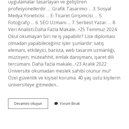
uygulamalar tasarlayan ve geliştiren
profesyonellerdir. … Grafik Tasarımcı … 3. Sosyal
Medya Yöneticisi. … E-Ticaret Girişimcisi. … 5.
Fotoğrafçı … 6. SEO Uzmanı … 7. Serbest Yazar. … 8.
Veri Analisti.Daha Fazla Makale…•25 Temmuz 2024
Okul okumayan biri ne iş yapabilir? Lise diploması
olmadan yapabileceğiniz işler şunlardır: satış
elemanı, etkileyici, barista, web tasarım uzmanlığı,
müzisyen, müteahhit, emlak danışmanı, işaret dili
tercümanı. Daha fazla makale…•23 Aralık 2022
Üniversite okumadan meslek sahibi olunur mu?
Özel güvenlik ve kişisel koruma. 40 yaş üstü kişilerin
üniversiteye gitmeden…
Okula
Devamını okuyun
Yorum Bırak
Gitmeden
Hangi
Meslekler
Olunur