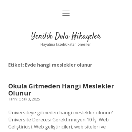
menüyü
Anasayfa
aç
Gizlilik Politikası
Yenilik Dolu Hikayeler
Yasal Uyarı
Hayatına tazelik katan öneriler!
Hakkımızda
Etiket:
Evde hangi meslekler olunur
Okula Gitmeden Hangi Meslekler
Olunur
Tarih: Ocak 3, 2025
Üniversiteye gitmeden hangi meslekler olunur?
Üniversite Derecesi Gerektirmeyen 10 İş: Web
Geliştiricisi. Web geliştiricileri, web siteleri ve