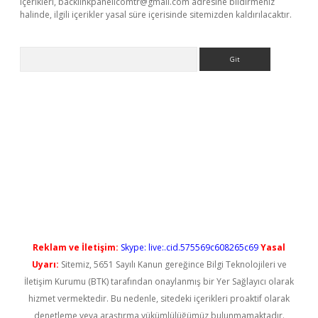
içerikleri,
backlinkpanelicomtr@gmail.com
adresine bildirmeniz
halinde, ilgili içerikler yasal süre içerisinde sitemizden kaldırılacaktır.
Arama
s://elexbetgiris.org/
betbox
betexper bahis
Reklam ve İletişim:
Skype: live:.cid.575569c608265c69
Yasal
Uyarı:
Sitemiz, 5651 Sayılı Kanun gereğince Bilgi Teknolojileri ve
İletişim Kurumu (BTK) tarafından onaylanmış bir Yer Sağlayıcı olarak
hizmet vermektedir. Bu nedenle, sitedeki içerikleri proaktif olarak
denetleme veya araştırma yükümlülüğümüz bulunmamaktadır.