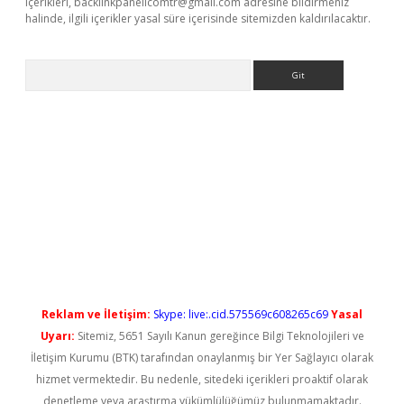
içerikleri,
backlinkpanelicomtr@gmail.com
adresine bildirmeniz
halinde, ilgili içerikler yasal süre içerisinde sitemizden kaldırılacaktır.
Arama
ps://elexbetgiris.org/
betbox
betexper bahis
Reklam ve İletişim:
Skype: live:.cid.575569c608265c69
Yasal
Uyarı:
Sitemiz, 5651 Sayılı Kanun gereğince Bilgi Teknolojileri ve
İletişim Kurumu (BTK) tarafından onaylanmış bir Yer Sağlayıcı olarak
hizmet vermektedir. Bu nedenle, sitedeki içerikleri proaktif olarak
denetleme veya araştırma yükümlülüğümüz bulunmamaktadır.