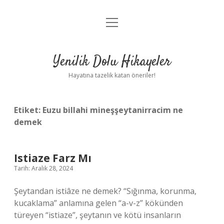
menüyü
Anasayfa
aç
Gizlilik Politikası
Yenilik Dolu Hikayeler
Yasal Uyarı
Hayatına tazelik katan öneriler!
Hakkımızda
Etiket:
Euzu billahi mineşşeytanirracim ne
demek
Istiaze Farz Mı
Tarih: Aralık 28, 2024
Şeytandan istiâze ne demek? “Sığınma, korunma,
kucaklama” anlamına gelen “a-v-z” kökünden
türeyen “istiaze”, şeytanın ve kötü insanların