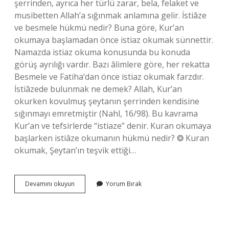
şerrinden, ayrıca her türlü zarar, bela, felaket ve
musibetten Allah’a sığınmak anlamına gelir. İstiâze
ve besmele hükmü nedir? Buna göre, Kur’an
okumaya başlamadan önce istiaz okumak sünnettir.
Namazda istiaz okuma konusunda bu konuda
görüş ayrılığı vardır. Bazı âlimlere göre, her rekatta
Besmele ve Fatiha’dan önce istiaz okumak farzdır.
İstiâzede bulunmak ne demek? Allah, Kur’an
okurken kovulmuş şeytanın şerrinden kendisine
sığınmayı emretmiştir (Nahl, 16/98). Bu kavrama
Kur’an ve tefsirlerde “istiaze” denir. Kuran okumaya
başlarken istiâze okumanın hükmü nedir? ❂ Kuran
okumak, Şeytan’ın teşvik ettiği…
Istiaze
Devamını okuyun
Yorum Bırak
Farz
Mı