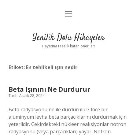
menüyü
Anasayfa
aç
Gizlilik Politikası
Yenilik Dolu Hikayeler
Yasal Uyarı
Hayatına tazelik katan öneriler!
Hakkımızda
Etiket:
En tehlikeli ışın nedir
Beta Işınını Ne Durdurur
Tarih: Aralık 28, 2024
Beta radyasyonu ne ile durdurulur? İnce bir
alüminyum levha beta parçacıklarını durdurmak için
yeterlidir. Çekirdekteki nükleer reaksiyonlar nötron
radyasyonu (veya parçacıkları) yayar. Nötron