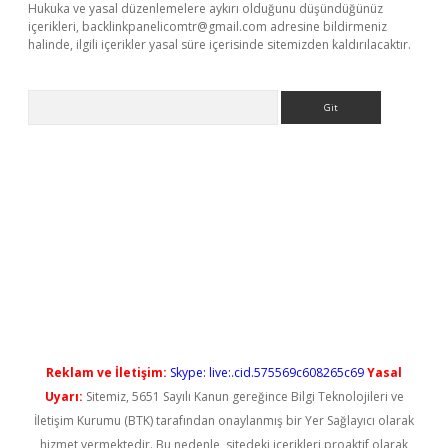
Hukuka ve yasal düzenlemelere aykırı olduğunu düşündüğünüz
içerikleri,
backlinkpanelicomtr@gmail.com
adresine bildirmeniz
halinde, ilgili içerikler yasal süre içerisinde sitemizden kaldırılacaktır.
Arama
ps://elexbetgiris.org/
betbox
betexper bahis
Reklam ve İletişim:
Skype: live:.cid.575569c608265c69
Yasal
Uyarı:
Sitemiz, 5651 Sayılı Kanun gereğince Bilgi Teknolojileri ve
İletişim Kurumu (BTK) tarafından onaylanmış bir Yer Sağlayıcı olarak
hizmet vermektedir. Bu nedenle, sitedeki içerikleri proaktif olarak