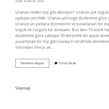
Tarih: Aralık 30, 2024
Uranüs neden top gibi dönüyor? Uranüs çok soğuk ve
uyduyla çevrilidir. Uranüs yörünge düzlemine göre y
Uranüs’ün yanlara dönmesine ve yuvarlanan bir top
soğuk ve rüzgarlı bir dünyadır. Buz devi 13 soluk h
düzlemine göre yaklaşık 90 derecelik bir açıyla dö
yuvarlanan bir top gibi Güneş’in etrafında dönme
istisnaları Venüs ve…
Uranüs
Devamını okuyun
Yorum Bırak
Nasıl
Dönüyor
Sitemap