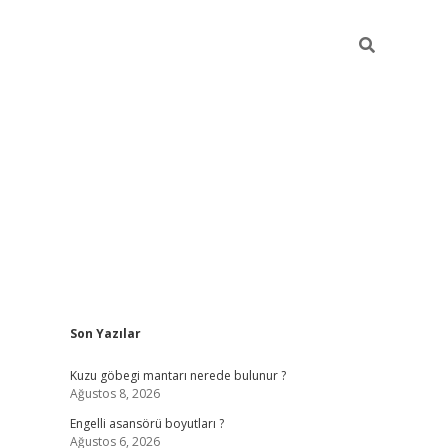
Sidebar
Son Yazılar
https://elexb
Kuzu göbegi mantarı nerede bulunur ?
Ağustos 8, 2026
Engelli asansörü boyutları ?
Ağustos 6, 2026