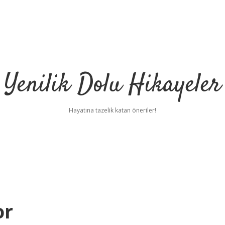
Yenilik Dolu Hikayeler
Hayatına tazelik katan öneriler!
or