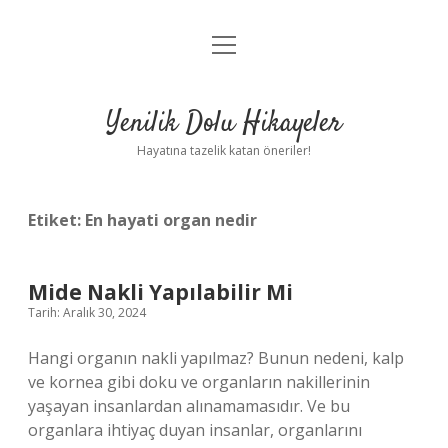
menüyü
Anasayfa
aç
Gizlilik Politikası
Yenilik Dolu Hikayeler
Yasal Uyarı
Hayatına tazelik katan öneriler!
Hakkımızda
Etiket:
En hayati organ nedir
Mide Nakli Yapılabilir Mi
Tarih: Aralık 30, 2024
Hangi organın nakli yapılmaz? Bunun nedeni, kalp
ve kornea gibi doku ve organların nakillerinin
yaşayan insanlardan alınamamasıdır. Ve bu
organlara ihtiyaç duyan insanlar, organlarını