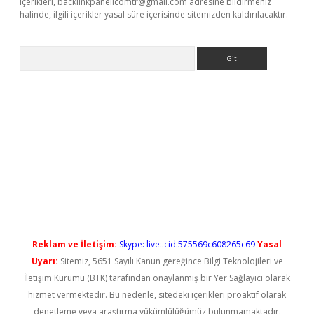
içerikleri,
backlinkpanelicomtr@gmail.com
adresine bildirmeniz
halinde, ilgili içerikler yasal süre içerisinde sitemizden kaldırılacaktır.
Arama
ps://elexbetgiris.org/
betbox
betexper bahis
Reklam ve İletişim:
Skype: live:.cid.575569c608265c69
Yasal
Uyarı:
Sitemiz, 5651 Sayılı Kanun gereğince Bilgi Teknolojileri ve
İletişim Kurumu (BTK) tarafından onaylanmış bir Yer Sağlayıcı olarak
hizmet vermektedir. Bu nedenle, sitedeki içerikleri proaktif olarak
denetleme veya araştırma yükümlülüğümüz bulunmamaktadır.