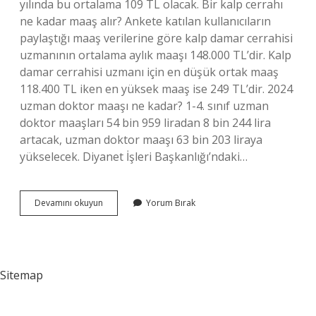
yılında bu ortalama 109 TL olacak. Bir kalp cerrahı
ne kadar maaş alır? Ankete katılan kullanıcıların
paylaştığı maaş verilerine göre kalp damar cerrahisi
uzmanının ortalama aylık maaşı 148.000 TL’dir. Kalp
damar cerrahisi uzmanı için en düşük ortak maaş
118.400 TL iken en yüksek maaş ise 249 TL’dir. 2024
uzman doktor maaşı ne kadar? 1-4. sınıf uzman
doktor maaşları 54 bin 959 liradan 8 bin 244 lira
artacak, uzman doktor maaşı 63 bin 203 liraya
yükselecek. Diyanet İşleri Başkanlığı’ndaki…
Kalp
Devamını okuyun
Yorum Bırak
Cerrahı
Ne
Kadar
Maaş
Alır
Sitemap
2024