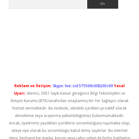
Arama
ps://elexbetgiris.org/
betbox
betexper bahis
Reklam ve İletişim:
Skype: live:.cid.575569c608265c69
Yasal
Uyarı:
Sitemiz, 5651 Sayılı Kanun gereğince Bilgi Teknolojileri ve
İletişim Kurumu (BTK) tarafından onaylanmış bir Yer Sağlayıcı olarak
hizmet vermektedir. Bu nedenle, sitedeki içerikleri proaktif olarak
denetleme veya araştırma yükümlülüğümüz bulunmamaktadır.
Ancak, üyelerimiz yazdıkları içeriklerin sorumluluğunu taşımakta olup,
siteye üye olarak bu sorumluluğu kabul etmiş sayılırlar. Bu internet
sitesi, herhangi bir marka, kurum veya şahıs şirketi ile hiçbir bağlantısı