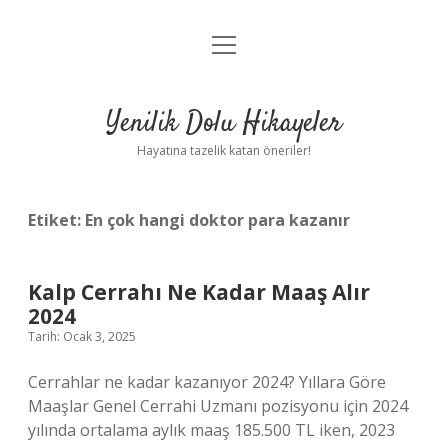
menüyü
Anasayfa
aç
Gizlilik Politikası
Yenilik Dolu Hikayeler
Yasal Uyarı
Hayatına tazelik katan öneriler!
Hakkımızda
Etiket:
En çok hangi doktor para kazanır
Kalp Cerrahı Ne Kadar Maaş Alır
2024
Tarih: Ocak 3, 2025
Cerrahlar ne kadar kazanıyor 2024? Yıllara Göre
Maaşlar Genel Cerrahi Uzmanı pozisyonu için 2024
yılında ortalama aylık maaş 185.500 TL iken, 2023