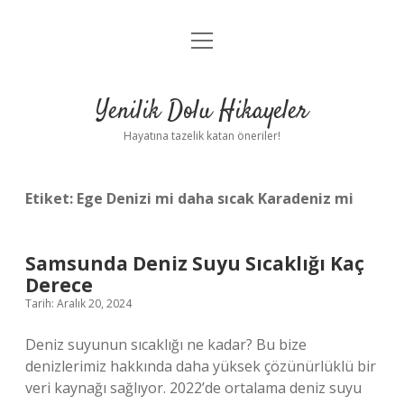
menüyü
Anasayfa
aç
Gizlilik Politikası
Yenilik Dolu Hikayeler
Yasal Uyarı
Hayatına tazelik katan öneriler!
Hakkımızda
Etiket:
Ege Denizi mi daha sıcak Karadeniz mi
Samsunda Deniz Suyu Sıcaklığı Kaç
Derece
Tarih: Aralık 20, 2024
Deniz suyunun sıcaklığı ne kadar? Bu bize
denizlerimiz hakkında daha yüksek çözünürlüklü bir
veri kaynağı sağlıyor. 2022’de ortalama deniz suyu