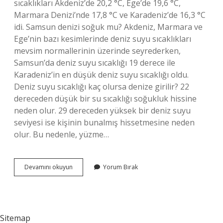
sıcaklıkları Akdeniz’de 20,2 °C, Ege’de 19,6 °C,
Marmara Denizi’nde 17,8 °C ve Karadeniz’de 16,3 °C
idi. Samsun denizi soğuk mu? Akdeniz, Marmara ve
Ege’nin bazı kesimlerinde deniz suyu sıcaklıkları
mevsim normallerinin üzerinde seyrederken,
Samsun’da deniz suyu sıcaklığı 19 derece ile
Karadeniz’in en düşük deniz suyu sıcaklığı oldu.
Deniz suyu sıcaklığı kaç olursa denize girilir? 22
dereceden düşük bir su sıcaklığı soğukluk hissine
neden olur. 29 dereceden yüksek bir deniz suyu
seviyesi ise kişinin bunalmış hissetmesine neden
olur. Bu nedenle, yüzme…
Samsunda
Devamını okuyun
Yorum Bırak
Deniz
Suyu
Sıcaklığı
Kaç
Derece
Sitemap