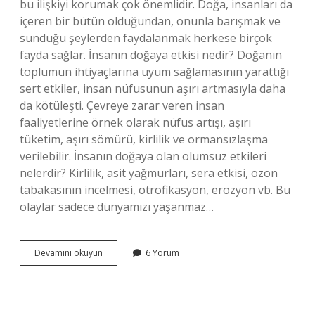
bu ilişkiyi korumak çok önemlidir. Doğa, insanları da
içeren bir bütün olduğundan, onunla barışmak ve
sunduğu şeylerden faydalanmak herkese birçok
fayda sağlar. İnsanın doğaya etkisi nedir? Doğanın
toplumun ihtiyaçlarına uyum sağlamasının yarattığı
sert etkiler, insan nüfusunun aşırı artmasıyla daha
da kötüleşti. Çevreye zarar veren insan
faaliyetlerine örnek olarak nüfus artışı, aşırı
tüketim, aşırı sömürü, kirlilik ve ormansızlaşma
verilebilir. İnsanın doğaya olan olumsuz etkileri
nelerdir? Kirlilik, asit yağmurları, sera etkisi, ozon
tabakasının incelmesi, ötrofikasyon, erozyon vb. Bu
olaylar sadece dünyamızı yaşanmaz…
İNsanın
Devamını okuyun
6 Yorum
Doğaya
Bağımlı
Olması
Ne