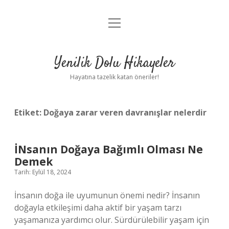
menüyü
Anasayfa
aç
Gizlilik Politikası
Yenilik Dolu Hikayeler
Yasal Uyarı
Hayatına tazelik katan öneriler!
Hakkımızda
Etiket:
Doğaya zarar veren davranışlar nelerdir
İNsanın Doğaya Bağımlı Olması Ne
Demek
Tarih: Eylül 18, 2024
İnsanın doğa ile uyumunun önemi nedir? İnsanın
doğayla etkileşimi daha aktif bir yaşam tarzı
yaşamanıza yardımcı olur. Sürdürülebilir yaşam için