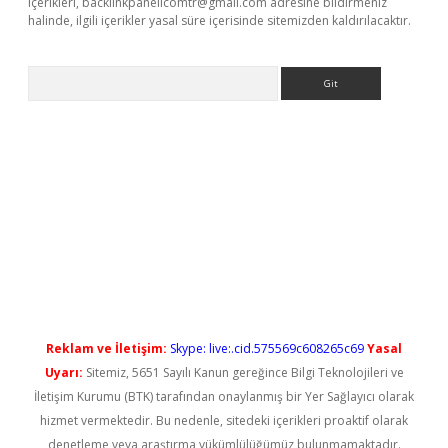
içerikleri,
backlinkpanelicomtr@gmail.com
adresine bildirmeniz
halinde, ilgili içerikler yasal süre içerisinde sitemizden kaldırılacaktır.
Arama
ps://elexbetgiris.org/
betbox
betexper bahis
Reklam ve İletişim:
Skype: live:.cid.575569c608265c69
Yasal
Uyarı:
Sitemiz, 5651 Sayılı Kanun gereğince Bilgi Teknolojileri ve
İletişim Kurumu (BTK) tarafından onaylanmış bir Yer Sağlayıcı olarak
hizmet vermektedir. Bu nedenle, sitedeki içerikleri proaktif olarak
denetleme veya araştırma yükümlülüğümüz bulunmamaktadır.