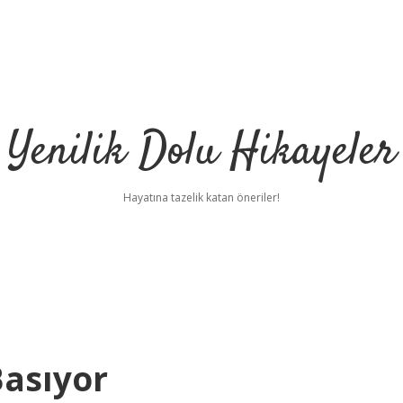
Yenilik Dolu Hikayeler
Hayatına tazelik katan öneriler!
Basıyor