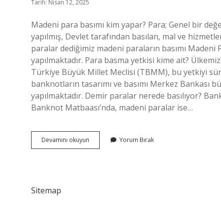
Tarih: Nisan 12, 2025
Madeni para basımı kim yapar? Para; Genel bir değer
yapılmış, Devlet tarafından basılan, mal ve hizmetle
paralar dediğimiz madeni paraların basımı Madeni 
yapılmaktadır. Para basma yetkisi kime ait? Ülkemi
Türkiye Büyük Millet Meclisi (TBMM), bu yetkiyi sü
banknotların tasarımı ve basımı Merkez Bankası 
yapılmaktadır. Demir paralar nerede basılıyor? Ba
Banknot Matbaası’nda, madeni paralar ise…
Demir
Devamını okuyun
Yorum Bırak
Paraları
Kim
Basıyor
Sitemap