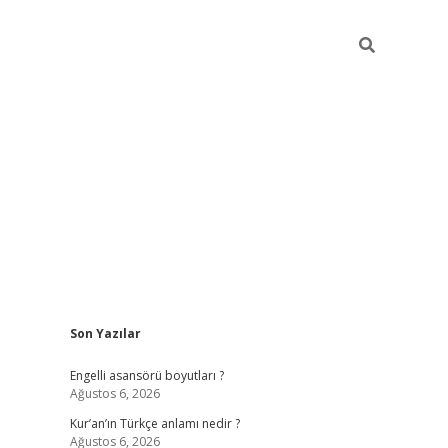
Sidebar
Son Yazılar
https://elexb
Engelli asansörü boyutları ?
Ağustos 6, 2026
Kur’an’ın Türkçe anlamı nedir ?
Ağustos 6, 2026