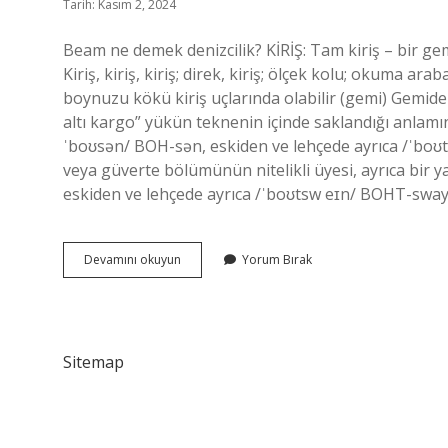
Tarih: Kasım 2, 2024
Beam ne demek denizcilik? KİRİŞ: Tam kiriş – bir ge
Kiriş, kiriş, kiriş; direk, kiriş; ölçek kolu; okuma ara
boynuzu kökü kiriş uçlarında olabilir (gemi) Gemid
altı kargo” yükün teknenin içinde saklandığı anlamı
ˈboʊsən/ BOH-sən, eskiden ve lehçede ayrıca /ˈboʊ
veya güverte bölümünün nitelikli üyesi, ayrıca bir y
eskiden ve lehçede ayrıca /ˈboʊtsw eɪn/ BOHT-sway
Denizcilikte
Devamını okuyun
Yorum Bırak
Beam
Ne
Demek
Sitemap