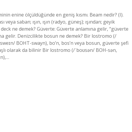
minin enine ölçüldüğünde en geniş kısmı. Beam nedir? (I).
bası veya saban; ışın, ışın (radyo, güneş); ışından; geyik
e deck ne demek? Güverte: Güverte anlamına gelir, “güverte
na gelir. Denizcilikte bosun ne demek? Bir lostromo (/
tsweɪn/ BOHT-swayn), bo’n, bos’n veya bosun, güverte şefi
aşlı olarak da bilinir Bir lostromo (/ˈboʊsən/ BOH-sən,
n),…