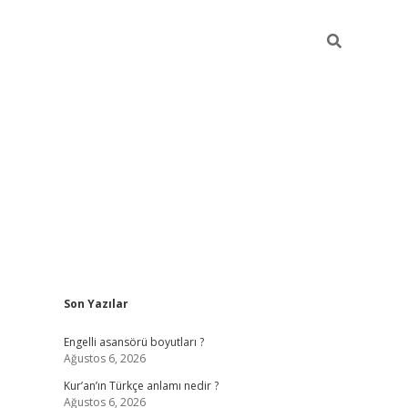
Sidebar
Son Yazılar
https://elexb
Engelli asansörü boyutları ?
Ağustos 6, 2026
Kur’an’ın Türkçe anlamı nedir ?
Ağustos 6, 2026