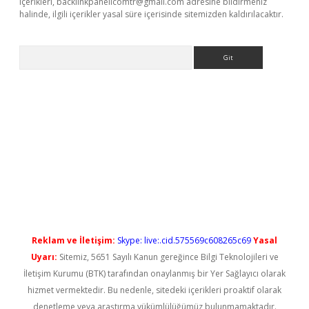
içerikleri,
backlinkpanelicomtr@gmail.com
adresine bildirmeniz
halinde, ilgili içerikler yasal süre içerisinde sitemizden kaldırılacaktır.
Arama
ps://elexbetgiris.org/
betbox
betexper bahis
Reklam ve İletişim:
Skype: live:.cid.575569c608265c69
Yasal
Uyarı:
Sitemiz, 5651 Sayılı Kanun gereğince Bilgi Teknolojileri ve
İletişim Kurumu (BTK) tarafından onaylanmış bir Yer Sağlayıcı olarak
hizmet vermektedir. Bu nedenle, sitedeki içerikleri proaktif olarak
denetleme veya araştırma yükümlülüğümüz bulunmamaktadır.