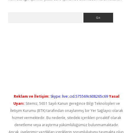
Arama
ps://elexbetgiris.org/
betbox
betexper bahis
Reklam ve İletişim:
Skype: live:.cid.575569c608265c69
Yasal
Uyarı:
Sitemiz, 5651 Sayılı Kanun gereğince Bilgi Teknolojileri ve
İletişim Kurumu (BTK) tarafından onaylanmış bir Yer Sağlayıcı olarak
hizmet vermektedir. Bu nedenle, sitedeki içerikleri proaktif olarak
denetleme veya araştırma yükümlülüğümüz bulunmamaktadır.
Ancak, üyelerimiz yazdıkları içeriklerin sorumluluğunu taşımakta olup,