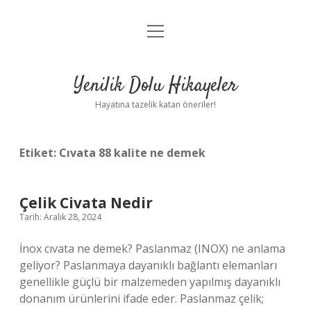
menüyü
Anasayfa
aç
Gizlilik Politikası
Yenilik Dolu Hikayeler
Yasal Uyarı
Hayatına tazelik katan öneriler!
Hakkımızda
Etiket:
Cıvata 88 kalite ne demek
Çelik Civata Nedir
Tarih: Aralık 28, 2024
İnox cıvata ne demek? Paslanmaz (INOX) ne anlama
geliyor? Paslanmaya dayanıklı bağlantı elemanları
genellikle güçlü bir malzemeden yapılmış dayanıklı
donanım ürünlerini ifade eder. Paslanmaz çelik;