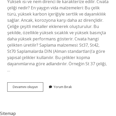
Yüksek ısı ve nem direnci ile karakterize edilir. Cıvata
çeliği nedir? En yaygın vida malzemeleri: Bu çelik
türü, yüksek karbon içeriğiyle sertlik ve dayanıklılık
sağlar. Ancak, korozyona karşı daha az dirençlidir.
Çeliğe çeşitli metaller eklenerek oluşturulur. Bu
şekilde, özellikle yüksek sıcaklık ve yüksek basınçta
daha yüksek performans gösterir. Cıvata hangi
çelikten üretilir? Saplama malzemesi: St37, St42,
St70 Saplamalarda DIN (Alman standartları)’a göre
yapısal çelikler kullanılır. Bu çelikler kopma
dayanımlarına göre adlandırılır. Örneğin St 37 çeliği,
…
Çelik
Devamını okuyun
Yorum Bırak
Civata
Nedir
Sitemap