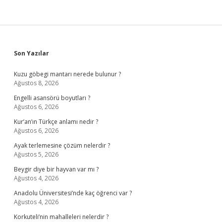
Sidebar
Son Yazılar
Kuzu göbegi mantarı nerede bulunur ?
Ağustos 8, 2026
Engelli asansörü boyutları ?
Ağustos 6, 2026
Kur’an’ın Türkçe anlamı nedir ?
Ağustos 6, 2026
Ayak terlemesine çözüm nelerdir ?
Ağustos 5, 2026
Beygir diye bir hayvan var mı ?
Ağustos 4, 2026
Anadolu Üniversitesi’nde kaç öğrenci var ?
Ağustos 4, 2026
Korkuteli’nin mahalleleri nelerdir ?