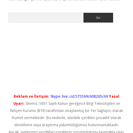
Arama
ps://elexbetgiris.org/
betbox
betexper bahis
Reklam ve İletişim:
Skype: live:.cid.575569c608265c69
Yasal
Uyarı:
Sitemiz, 5651 Sayılı Kanun gereğince Bilgi Teknolojileri ve
İletişim Kurumu (BTK) tarafından onaylanmış bir Yer Sağlayıcı olarak
hizmet vermektedir. Bu nedenle, sitedeki içerikleri proaktif olarak
denetleme veya araştırma yükümlülüğümüz bulunmamaktadır.
Ancak, üyelerimiz yazdıkları içeriklerin sorumluluğunu taşımakta olup,