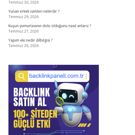
Temmuz 30, 2026
Yunan erkek isimleri nelerdir ?
Temmuz 29, 2026
Kuşun yumurtasının dolu olduğunu nasıl anlarız ?
Temmuz 27, 2026
Yapım eki nedir dilbilgisi ?
Temmuz 26, 2026