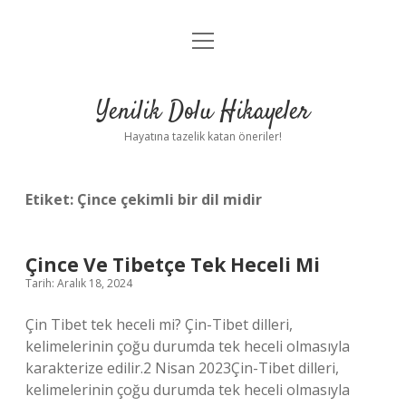
menüyü
Anasayfa
aç
Gizlilik Politikası
Yenilik Dolu Hikayeler
Yasal Uyarı
Hayatına tazelik katan öneriler!
Hakkımızda
Etiket:
Çince çekimli bir dil midir
Çince Ve Tibetçe Tek Heceli Mi
Tarih: Aralık 18, 2024
Çin Tibet tek heceli mi? Çin-Tibet dilleri,
kelimelerinin çoğu durumda tek heceli olmasıyla
karakterize edilir.2 Nisan 2023Çin-Tibet dilleri,
kelimelerinin çoğu durumda tek heceli olmasıyla