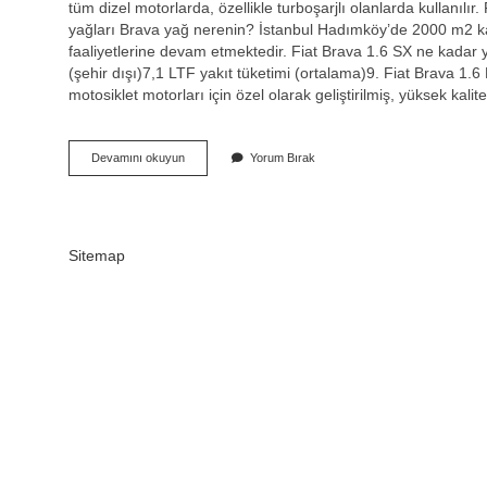
tüm dizel motorlarda, özellikle turboşarjlı olanlarda kullanıl
yağları Brava yağ nerenin? İstanbul Hadımköy’de 2000 m2 kapa
faaliyetlerine devam etmektedir. Fiat Brava 1.6 SX ne kadar
(şehir dışı)7,1 LTF yakıt tüketimi (ortalama)9. Fiat Brava 1
motosiklet motorları için özel olarak geliştirilmiş, yüksek kalit
Fiat
Devamını okuyun
Yorum Bırak
Brava
16
Hangi
Yağ
Kullanılır
Sitemap