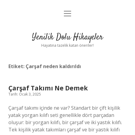
menüyü
Anasayfa
aç
Gizlilik Politikası
Yenilik Dolu Hikayeler
Yasal Uyarı
Hayatına tazelik katan öneriler!
Hakkımızda
Etiket:
Çarşaf neden kaldırıldı
Çarşaf Takımı Ne Demek
Tarih: Ocak 3, 2025
Çarşaf takımı içinde ne var? Standart bir çift kişilik
yatak yorgan kılıfı seti genellikle dört parçadan
oluşur: bir yorgan kılıfı, bir çarşaf ve iki yastık kılıfı.
Tek kişilik yatak takımları çarşaf ve bir yastık kılıfı