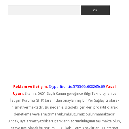
Arama
ps://elexbetgiris.org/
betbox
betexper bahis
Reklam ve İletişim:
Skype: live:.cid.575569c608265c69
Yasal
Uyarı:
Sitemiz, 5651 Sayılı Kanun gereğince Bilgi Teknolojileri ve
İletişim Kurumu (BTK) tarafından onaylanmış bir Yer Sağlayıcı olarak
hizmet vermektedir. Bu nedenle, sitedeki içerikleri proaktif olarak
denetleme veya araştırma yükümlülüğümüz bulunmamaktadır.
Ancak, üyelerimiz yazdıkları içeriklerin sorumluluğunu taşımakta olup,
siteye üye olarak bu sorumluluğu kabul etmiş sayılırlar. Bu internet