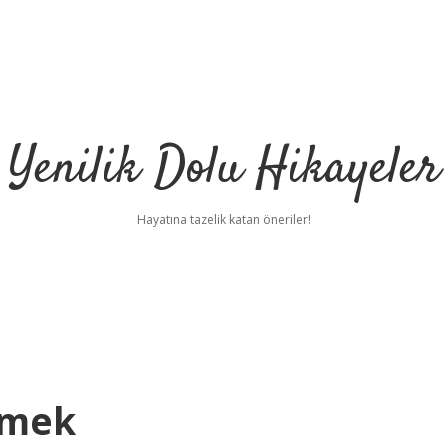
Yenilik Dolu Hikayeler
Hayatına tazelik katan öneriler!
emek