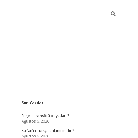
Sidebar
Son Yazılar
https://ele
Engelli asansörü boyutları ?
Ağustos 6, 2026
Kur’an’ın Türkçe anlamı nedir ?
Ağustos 6, 2026