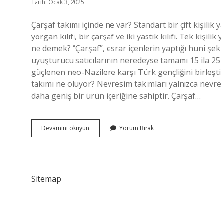
Tarih: Ocak 3, 2025
Çarşaf takımı içinde ne var? Standart bir çift kişilik 
yorgan kılıfı, bir çarşaf ve iki yastık kılıfı. Tek kişili
ne demek? “Çarşaf”, esrar içenlerin yaptığı huni şekl
uyuşturucu satıcılarının neredeyse tamamı 15 ila 25 
güçlenen neo-Nazilere karşı Türk gençliğini birleş
takımı ne oluyor? Nevresim takımları yalnızca nevre
daha geniş bir ürün içeriğine sahiptir. Çarşaf…
Çarşaf
Devamını okuyun
Yorum Bırak
Takımı
Ne
Demek
Sitemap