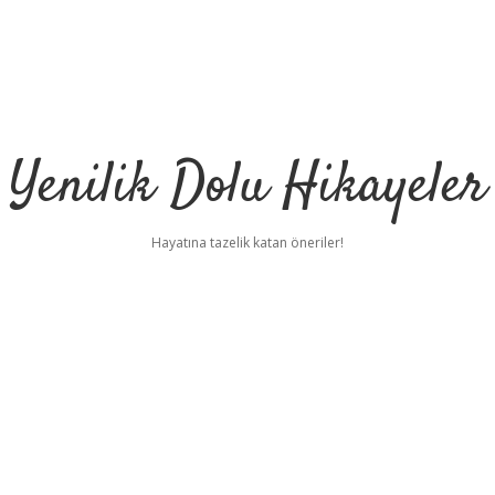
Yenilik Dolu Hikayeler
Hayatına tazelik katan öneriler!