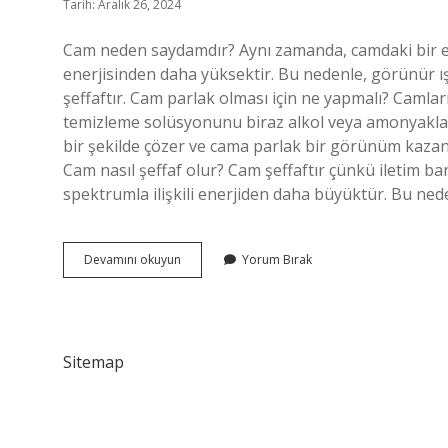
Tarih: Aralık 26, 2024
Cam neden saydamdır? Aynı zamanda, camdaki bir el
enerjisinden daha yüksektir. Bu nedenle, görünür 
şeffaftır. Cam parlak olması için ne yapmalı? Camlar
temizleme solüsyonunu biraz alkol veya amonyakla kar
bir şekilde çözer ve cama parlak bir görünüm kazandı
Cam nasıl şeffaf olur? Cam şeffaftır çünkü iletim ban
spektrumla ilişkili enerjiden daha büyüktür. Bu ned
Cam
Devamını okuyun
Yorum Bırak
Neden
Şeffaf
Sitemap