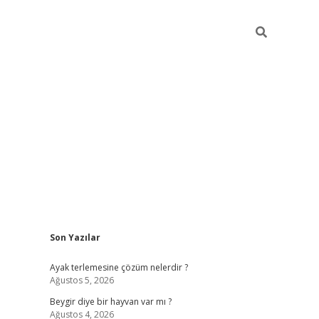
Sidebar
Son Yazılar
https://elexb
Ayak terlemesine çözüm nelerdir ?
Ağustos 5, 2026
Beygir diye bir hayvan var mı ?
Ağustos 4, 2026