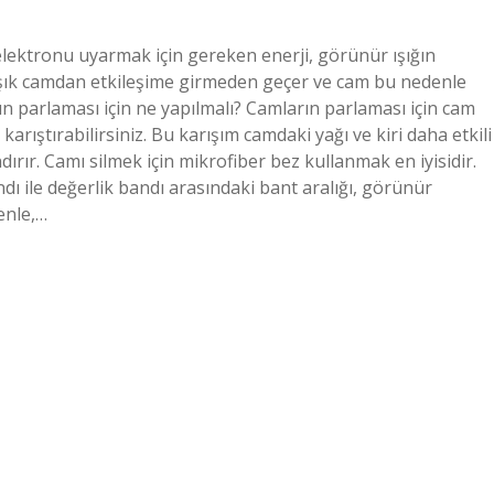
ektronu uyarmak için gereken enerji, görünür ışığın
ışık camdan etkileşime girmeden geçer ve cam bu nedenle
ın parlaması için ne yapılmalı? Camların parlaması için cam
ıştırabilirsiniz. Bu karışım camdaki yağı ve kiri daha etkili
rır. Camı silmek için mikrofiber bez kullanmak en iyisidir.
dı ile değerlik bandı arasındaki bant aralığı, görünür
enle,…