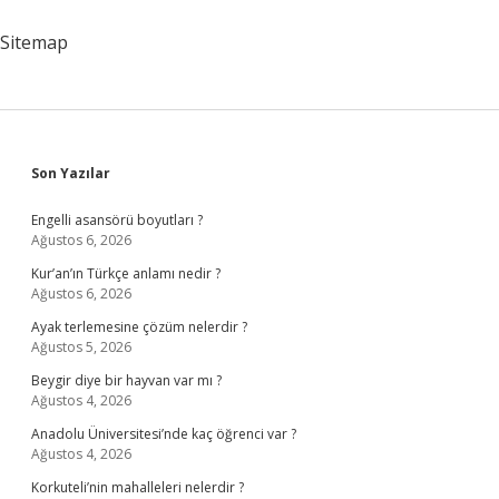
Başvurusu
Nasıl
Sitemap
Yapılır
Sidebar
Son Yazılar
Engelli asansörü boyutları ?
Ağustos 6, 2026
Kur’an’ın Türkçe anlamı nedir ?
Ağustos 6, 2026
Ayak terlemesine çözüm nelerdir ?
Ağustos 5, 2026
Beygir diye bir hayvan var mı ?
Ağustos 4, 2026
Anadolu Üniversitesi’nde kaç öğrenci var ?
Ağustos 4, 2026
Korkuteli’nin mahalleleri nelerdir ?