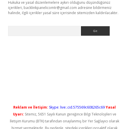
Hukuka ve yasal düzenlemelere aykırı olduğunu düşündüğünüz
içerikleri,
backlinkpanelicomtr@gmail.com
adresine bildirmeniz
halinde, ilgili içerikler yasal süre içerisinde sitemizden kaldırılacaktır.
Arama
ps://elexbetgiris.org/
betbox
betexper bahis
Reklam ve İletişim:
Skype: live:.cid.575569c608265c69
Yasal
Uyarı:
Sitemiz, 5651 Sayılı Kanun gereğince Bilgi Teknolojileri ve
İletişim Kurumu (BTK) tarafından onaylanmış bir Yer Sağlayıcı olarak
hizmet vermektedir. Bu nedenle, sitedeki içerikleri proaktif olarak