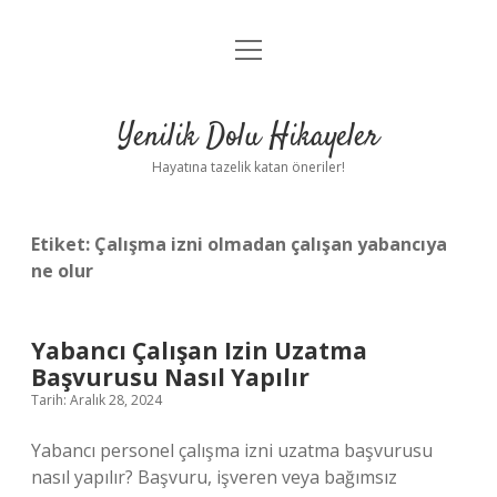
menüyü
Anasayfa
aç
Gizlilik Politikası
Yenilik Dolu Hikayeler
Yasal Uyarı
Hayatına tazelik katan öneriler!
Hakkımızda
Etiket:
Çalışma izni olmadan çalışan yabancıya
ne olur
Yabancı Çalışan Izin Uzatma
Başvurusu Nasıl Yapılır
Tarih: Aralık 28, 2024
Yabancı personel çalışma izni uzatma başvurusu
nasıl yapılır? Başvuru, işveren veya bağımsız