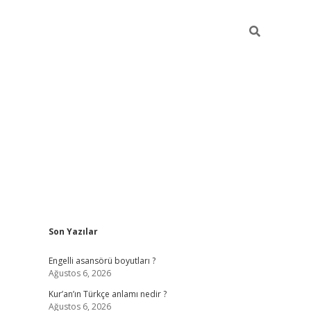
Sidebar
Son Yazılar
https://elexb
Engelli asansörü boyutları ?
Ağustos 6, 2026
Kur’an’ın Türkçe anlamı nedir ?
Ağustos 6, 2026