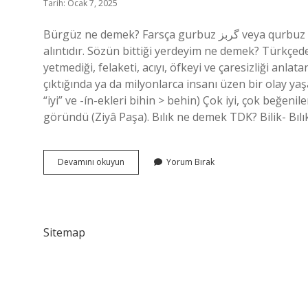
Tarih: Ocak 7, 2025
Bürgüz ne demek? Farsça gurbuz گربز veya qurbuz قربز “1. “Küstah, kaba, kurnaz, 2. “zeki, güçlü” sözcüklerinden
alıntıdır. Sözün bittiği yerdeyim ne demek? Türkçede s
yetmediği, felaketi, acıyı, öfkeyi ve çaresizliği anlata
çıktığında ya da milyonlarca insanı üzen bir olay y
“iyi” ve -ín-ekleri bihіn > behіn) Çok iyi, çok beğeni
göründü (Ziyâ Paşa). Bılık ne demek TDK? Bilik- Bıl
Bıttıgı
Devamını okuyun
Yorum Bırak
Ne
Demek
Sitemap