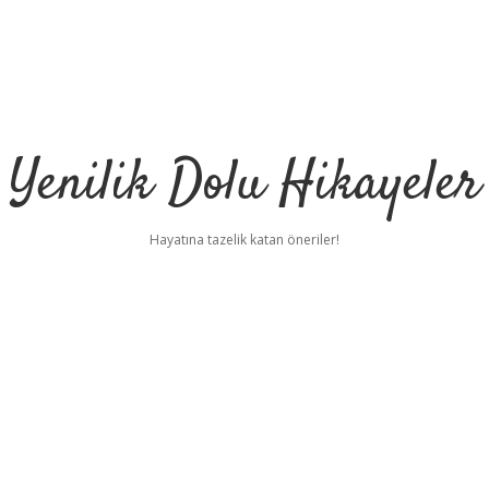
Yenilik Dolu Hikayeler
Hayatına tazelik katan öneriler!