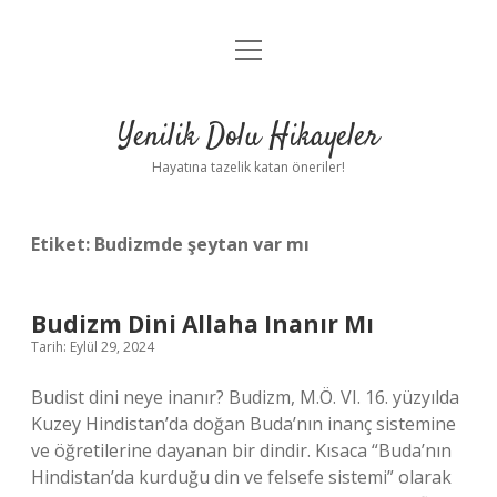
menüyü
Anasayfa
aç
Gizlilik Politikası
Yenilik Dolu Hikayeler
Yasal Uyarı
Hayatına tazelik katan öneriler!
Hakkımızda
Etiket:
Budizmde şeytan var mı
Budizm Dini Allaha Inanır Mı
Tarih: Eylül 29, 2024
Budist dini neye inanır? Budizm, M.Ö. VI. 16. yüzyılda
Kuzey Hindistan’da doğan Buda’nın inanç sistemine
ve öğretilerine dayanan bir dindir. Kısaca “Buda’nın
Hindistan’da kurduğu din ve felsefe sistemi” olarak