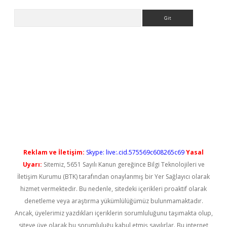
Arama
ps://elexbetgiris.org/
betbox
betexper bahis
Reklam ve İletişim:
Skype: live:.cid.575569c608265c69
Yasal
Uyarı:
Sitemiz, 5651 Sayılı Kanun gereğince Bilgi Teknolojileri ve
İletişim Kurumu (BTK) tarafından onaylanmış bir Yer Sağlayıcı olarak
hizmet vermektedir. Bu nedenle, sitedeki içerikleri proaktif olarak
denetleme veya araştırma yükümlülüğümüz bulunmamaktadır.
Ancak, üyelerimiz yazdıkları içeriklerin sorumluluğunu taşımakta olup,
siteye üye olarak bu sorumluluğu kabul etmiş sayılırlar. Bu internet