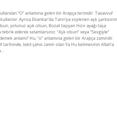
 kullanılır. Ayrıca Ekankar’da Tanrı’ya söylenen aşk şarkısını
lsun, yolunuz açık olsun, Bozat taşıyan Hızır ayağı taşa
u tebrik ederek selamlarsınız. “Aşk olsun” veya “Sevgiyle”
e demek anlamı? Hu, “o” anlamına gelen bir Arapça zamirdir.
uf tarihinde, tekil şahıs zamir olan Ya Hu kelimesinin Allah’a
a…