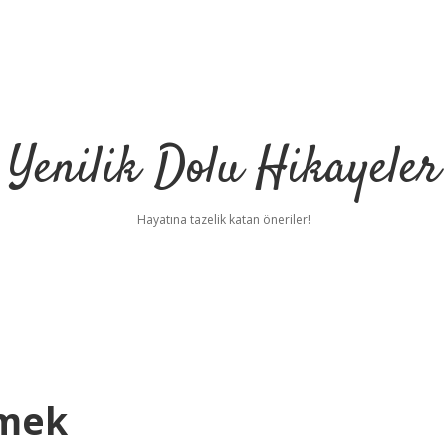
Yenilik Dolu Hikayeler
Hayatına tazelik katan öneriler!
emek