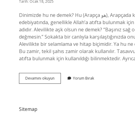
Tarih: Ocak 18, 2025
Dinimizde hu ne demek? Hu (Arapça هو), Arapçada kullanılan “O” anlamına gelen bir Arapça terimdir. Tasavvuf
edebiyatında, genellikle Allah’a atıfta bulunmak için
adıdır. Alevilikte aşk olsun ne demek? “Başınız sağ o
değmesin.” Sokakta bir canlıyla karşılaştığınızda on
Alevilikte bir selamlama ve hitap biçimidir. Ya hu n
Bu zamir, tekil şahıs zamir olarak kullanılır. Tasavv
atıfta bulunmak için kullanıldığı bilinmektedir. Ayrıc
Aşk
Devamını okuyun
Yorum Bırak
Olsun
Hu
Ne
Demek
Sitemap