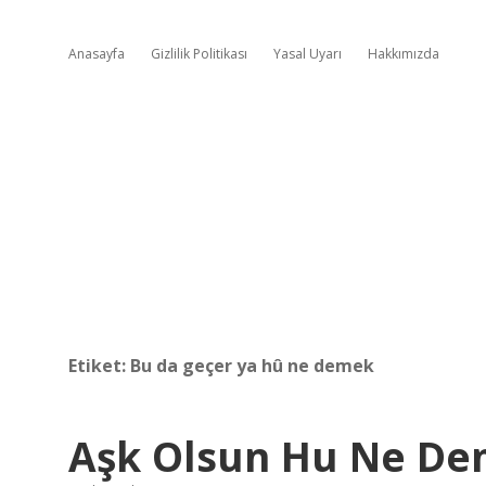
Anasayfa
Gizlilik Politikası
Yasal Uyarı
Hakkımızda
Etiket:
Bu da geçer ya hû ne demek
Aşk Olsun Hu Ne D