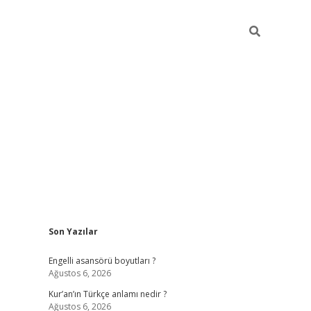
Sidebar
Son Yazılar
https://elex
Engelli asansörü boyutları ?
Ağustos 6, 2026
Kur’an’ın Türkçe anlamı nedir ?
Ağustos 6, 2026