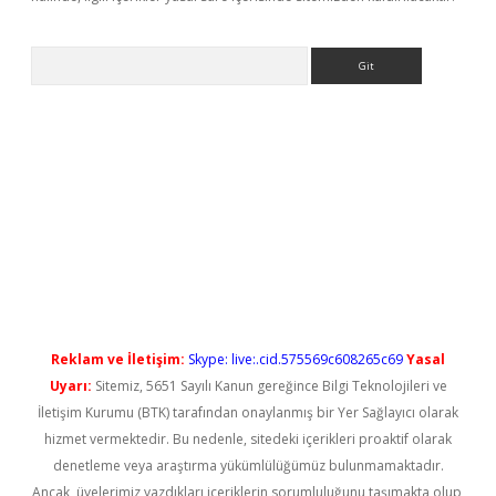
Arama
ps://elexbetgiris.org/
betbox
betexper bahis
Reklam ve İletişim:
Skype: live:.cid.575569c608265c69
Yasal
Uyarı:
Sitemiz, 5651 Sayılı Kanun gereğince Bilgi Teknolojileri ve
İletişim Kurumu (BTK) tarafından onaylanmış bir Yer Sağlayıcı olarak
hizmet vermektedir. Bu nedenle, sitedeki içerikleri proaktif olarak
denetleme veya araştırma yükümlülüğümüz bulunmamaktadır.
Ancak, üyelerimiz yazdıkları içeriklerin sorumluluğunu taşımakta olup,