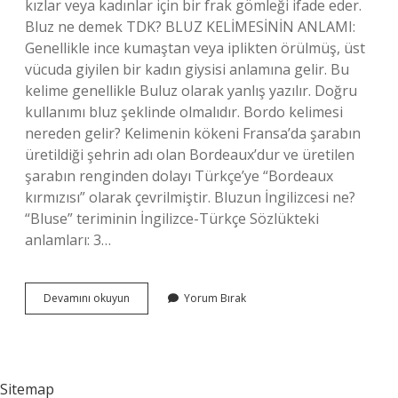
kızlar veya kadınlar için bir frak gömleği ifade eder.
Bluz ne demek TDK? BLUZ KELİMESİNİN ANLAMI:
Genellikle ince kumaştan veya iplikten örülmüş, üst
vücuda giyilen bir kadın giysisi anlamına gelir. Bu
kelime genellikle Buluz olarak yanlış yazılır. Doğru
kullanımı bluz şeklinde olmalıdır. Bordo kelimesi
nereden gelir? Kelimenin kökeni Fransa’da şarabın
üretildiği şehrin adı olan Bordeaux’dur ve üretilen
şarabın renginden dolayı Türkçe’ye “Bordeaux
kırmızısı” olarak çevrilmiştir. Bluzun İngilizcesi ne?
“Bluse” teriminin İngilizce-Türkçe Sözlükteki
anlamları: 3…
Bluz
Devamını okuyun
Yorum Bırak
Kelimesi
Nereden
Gelir
Sitemap