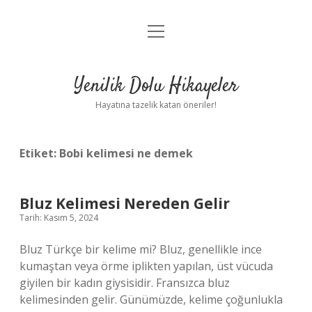
menüyü
Anasayfa
aç
Gizlilik Politikası
Yenilik Dolu Hikayeler
Yasal Uyarı
Hayatına tazelik katan öneriler!
Hakkımızda
Etiket:
Bobi kelimesi ne demek
Bluz Kelimesi Nereden Gelir
Tarih: Kasım 5, 2024
Bluz Türkçe bir kelime mi? Bluz, genellikle ince
kumaştan veya örme iplikten yapılan, üst vücuda
giyilen bir kadın giysisidir. Fransızca bluz
kelimesinden gelir. Günümüzde, kelime çoğunlukla